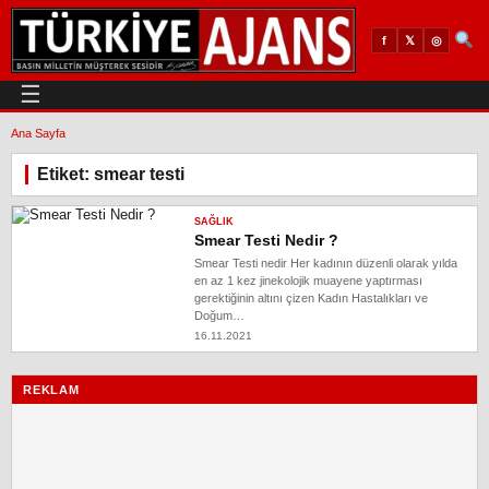
𝕏
◎
f
☰
Ana Sayfa
Etiket: smear testi
SAĞLIK
Smear Testi Nedir ?
Smear Testi nedir Her kadının düzenli olarak yılda
en az 1 kez jinekolojik muayene yaptırması
gerektiğinin altını çizen Kadın Hastalıkları ve
Doğum…
16.11.2021
REKLAM