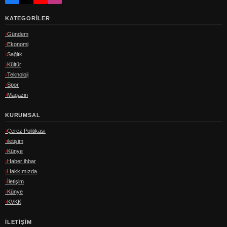
KATEGORILER
Gündem
Ekonomi
Sağlık
Kültür
Teknoloji
Spor
Magazin
KURUMSAL
Çerez Politikası
iletişim
Künye
Haber ihbar
Hakkımızda
İletişim
Künye
KVKK
İLETIŞIM