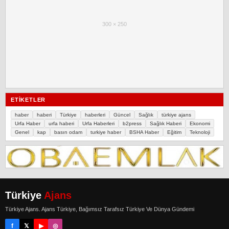
300 × 250
ETIKETLER
haber
haberi
Türkiye
haberleri
Güncel
Sağlık
türkiye ajans
Urfa Haber
urfa haberi
Urfa Haberleri
b2press
Sağlık Haberi
Ekonomi
Genel
kap
basın odam
turkiye haber
BSHA Haber
Eğitim
Teknoloji
Türkiye
Ajans
Türkiye Ajans. Ajans Türkiye, Bağımsız Tarafsız Türkiye Ve Dünya Gündemi
f
𝕏
▶
◎