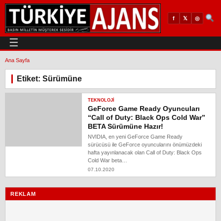
𝕏
◎
f
☰
Ana Sayfa
Etiket: Sürümüne
TEKNOLOJI
GeForce Game Ready Oyuncuları
“Call of Duty: Black Ops Cold War”
BETA Sürümüne Hazır!
NVIDIA, en yeni GeForce Game Ready
sürücüsü ile GeForce oyuncularını önümüzdeki
hafta yayınlanacak olan Call of Duty: Black Ops
Cold War beta…
07.10.2020
REKLAM