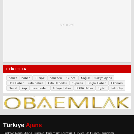
300 × 250
ETIKETLER
haber
haberi
Türkiye
haberleri
Güncel
Sağlık
türkiye ajans
Urfa Haber
urfa haberi
Urfa Haberleri
b2press
Sağlık Haberi
Ekonomi
Genel
kap
basın odam
turkiye haber
BSHA Haber
Eğitim
Teknoloji
Türkiye
Ajans
Türkiye Ajans. Ajans Türkiye, Bağımsız Tarafsız Türkiye Ve Dünya Gündemi