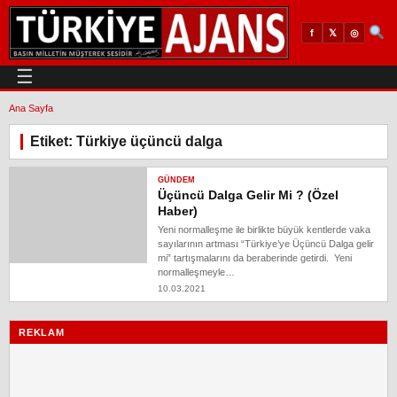
𝕏
◎
f
☰
Ana Sayfa
Etiket: Türkiye üçüncü dalga
GÜNDEM
Üçüncü Dalga Gelir Mi ? (Özel
Haber)
Yeni normalleşme ile birlikte büyük kentlerde vaka
sayılarının artması “Türkiye’ye Üçüncü Dalga gelir
mi” tartışmalarını da beraberinde getirdi. Yeni
normalleşmeyle…
10.03.2021
REKLAM