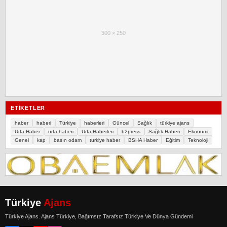
300 × 250
ETIKETLER
haber
haberi
Türkiye
haberleri
Güncel
Sağlık
türkiye ajans
Urfa Haber
urfa haberi
Urfa Haberleri
b2press
Sağlık Haberi
Ekonomi
Genel
kap
basın odam
turkiye haber
BSHA Haber
Eğitim
Teknoloji
Türkiye
Ajans
Türkiye Ajans. Ajans Türkiye, Bağımsız Tarafsız Türkiye Ve Dünya Gündemi