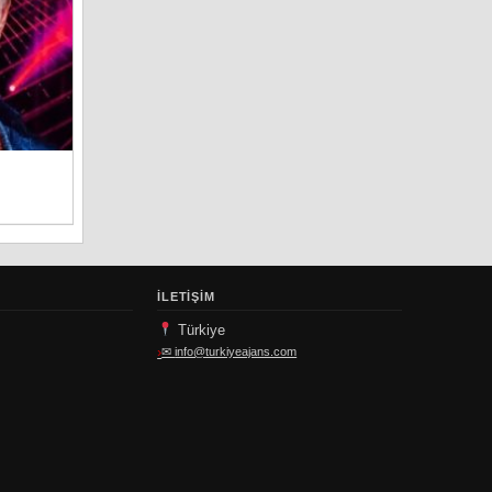
İLETIŞIM
Türkiye
✉
info@turkiyeajans.com