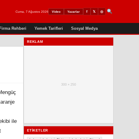
𝕏
◎
f
Cuma, 7 Ağustos 2026
Video
Yazarlar
Firma Rehberi
Yemek Tarifleri
Sosyal Medya
REKLAM
300 × 250
 Mengüç
 aranje
kibi ile
t
ETIKETLER