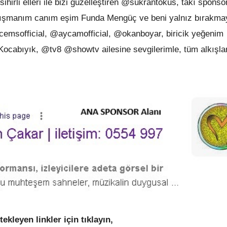
ihirli elleri ile bizi güzelleştiren @sukrantokus, takı spons
danışmanım canım eşim Funda Mengüç ve beni yalnız bırakm
emsofficial, @aycamofficial, @okanboyar, biricik yeğenim
abıyık, @tv8 @showtv ailesine sevgilerimle, tüm alkışlar
tekleyen linkler için tıklayın,