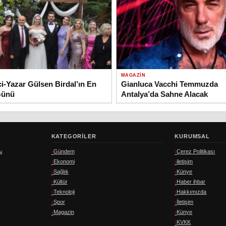
MAGAZIN
i-Yazar Gülsen Birdal’ın En
Gianluca Vacchi Temmuzda
Günü
Antalya’da Sahne Alacak
KATEGORILER
KURUMSAL
Gündem
Çerez Politikası
i
Ekonomi
iletişim
Sağlık
Künye
Kültür
Haber ihbar
Teknoloji
Hakkımızda
Spor
İletişim
Magazin
Künye
KVKK