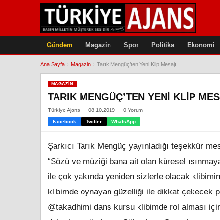
Gündem
Magazin
Spor
Politika
Ekonomi
Ana Sayfa
›
Magazin
›
Tarık Mengüç’ten Yeni Klip Mesajı
MAGAZIN
TARIK MENGÜÇ’TEN YENI KLIP MES
Türkiye Ajans
08.10.2019
0 Yorum
Facebook
Twitter
WhatsApp
Şarkıcı Tarık Mengüç yayınladığı teşekkür mesa
“Sözü ve müziği bana ait olan küresel ısınmay
ile çok yakında yeniden sizlerle olacak klibim
klibimde oynayan güzelliği ile dikkat çekecek 
@takadhimi dans kursu klibimde rol alması içi