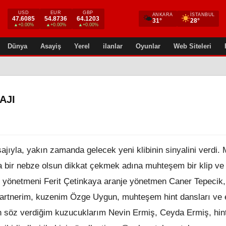
USD
EUR
GBP
ANKARA
İSTANBUL
🌤
47.6085
54.8736
64.1203
31°
28°
▲+0.00%
▲+0.00%
▲+0.00%
Dünya
Asayiş
Yerel
ilanlar
Oyunlar
Web Siteleri
AJI
jıyla, yakın zamanda gelecek yeni klibinin sinyalini verdi.
a bir nebze olsun dikkat çekmek adına muhteşem bir klip ve
in yönetmeni Ferit Çetinkaya aranje yönetmen Caner Tepecik,
partnerim, kuzenim Özge Uygun, muhteşem hint dansları ve e
n söz verdiğim kuzucuklarım Nevin Ermiş, Ceyda Ermiş, hin