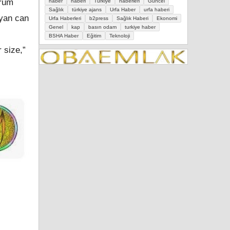
orum
haber
haberi
Türkiye
haberleri
Güncel
Sağlık
türkiye ajans
Urfa Haber
urfa haberi
ayan can
Urfa Haberleri
b2press
Sağlık Haberi
Ekonomi
Genel
kap
basın odam
turkiye haber
BSHA Haber
Eğitim
Teknoloji
 size,”