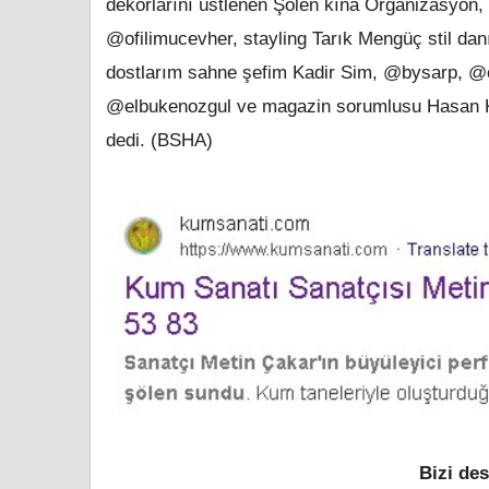
dekorlarını üstlenen Şölen kına Organizasyon, s
@ofilimucevher, stayling Tarık Mengüç stil 
dostlarım sahne şefim Kadir Sim, @bysarp, @c
@elbukenozgul ve magazin sorumlusu Hasan Koc
dedi. (BSHA)
Bizi des