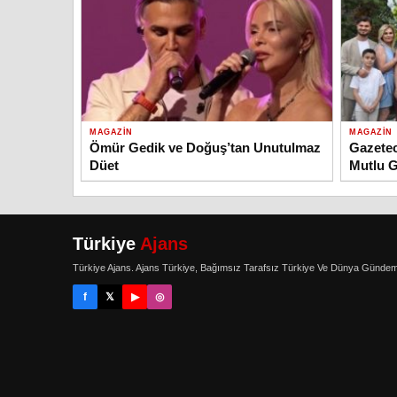
MAGAZIN
MAGAZIN
Ömür Gedik ve Doğuş’tan Unutulmaz
Gazetec
Düet
Mutlu 
Türkiye
Ajans
Türkiye Ajans. Ajans Türkiye, Bağımsız Tarafsız Türkiye Ve Dünya Gündem
f
𝕏
▶
◎