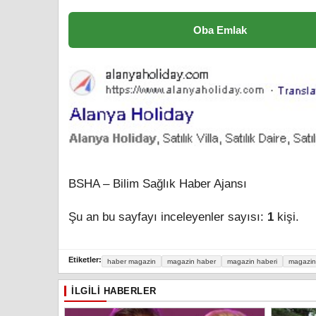
Oba Emlak
BSHA – Bilim Sağlık Haber Ajansı
Şu an bu sayfayı inceleyenler sayısı:
1
kişi.
Etiketler:
haber magazin
magazin haber
magazin haberi
magazin 
İLGILI HABERLER