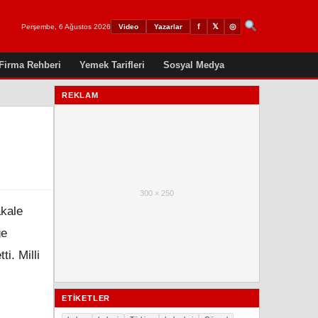
𝕏
◎
f
Perşembe, 6 Ağustos 2026
Video
Yazarlar
Firma Rehberi
Yemek Tarifleri
Sosyal Medya
REKLAM
300 × 250
akale
ğe
i. Milli
ETIKETLER