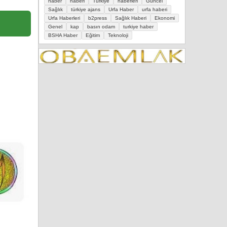
haber
haberi
Türkiye
haberleri
Güncel
Sağlık
türkiye ajans
Urfa Haber
urfa haberi
Urfa Haberleri
b2press
Sağlık Haberi
Ekonomi
Genel
kap
basın odam
turkiye haber
BSHA Haber
Eğitim
Teknoloji