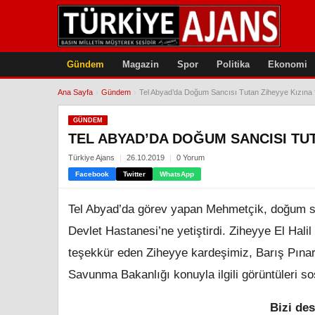
Gündem
Magazin
Spor
Politika
Ekonomi
Ana Sayfa
›
Gündem
›
Tel Abyad’da Doğum Sancısı Tutan Ziheyye Kızına ‘P
GÜNDEM
TEL ABYAD’DA DOĞUM SANCISI TUTA
Türkiye Ajans
26.10.2019
0 Yorum
Facebook
Twitter
WhatsApp
Tel Abyad’da görev yapan Mehmetçik, doğum sanc
Devlet Hastanesi’ne yetiştirdi. Ziheyye El Hali
teşekkür eden Ziheyye kardeşimiz, Barış Pınarı H
Savunma Bakanlığı konuyla ilgili görüntüleri 
Bizi des