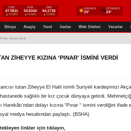
USD
EUR
GBP
ANKARA
İSTANBUL
🌤
47.5911
54.9344
64.1736
25°
24°
▲+0.00%
▲+0.00%
▲+0.00%
Dünya
Asayiş
Yerel
ilanlar
Web Siteleri
Yazarlar
ınar’ İsmini Verdi
N ZIHEYYE KIZINA ‘PINAR’ İSMINI VERDI
ısı tutan Ziheyye El Halil isimli Suriyeli kardeşimizi Akç
l hastanede sağlıklı bir kız çocuk dünyaya getirdi. Mehmetçi
arekâtı’ndan dolayı kızına “Pınar “ ismini verdiğini ifade ett
sosyal medya hesabından paylaştı. (BSHA)
tekleyen linkler için tıklayın,