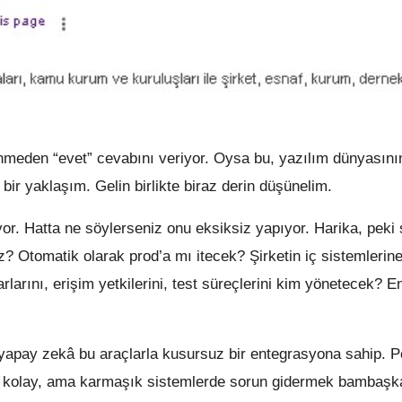
nmeden “evet” cevabını veriyor. Oysa bu, yazılım dünyasını
ir yaklaşım. Gelin birlikte biraz derin düşünelim.
r. Hatta ne söylerseniz onu eksiksiz yapıyor. Harika, peki
z? Otomatik olarak prod’a mı itecek? Şirketin iç sistemlerin
larını, erişim yetkilerini, test süreçlerini kim yönetecek? E
 yapay zekâ bu araçlarla kusursuz bir entegrasyona sahip. Pe
 kolay, ama karmaşık sistemlerde sorun gidermek bambaşka