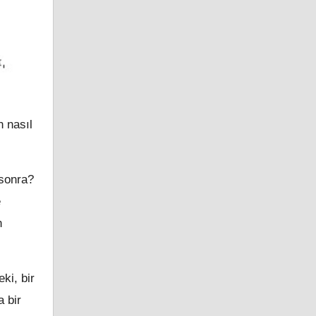
n nasıl
 sonra?
e
n
ki, bir
 bir