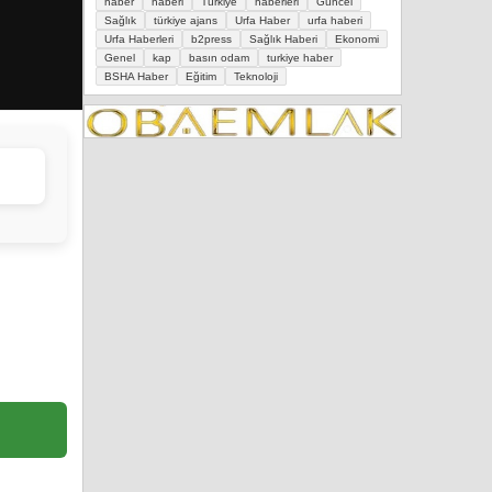
haber
haberi
Türkiye
haberleri
Güncel
Sağlık
türkiye ajans
Urfa Haber
urfa haberi
Urfa Haberleri
b2press
Sağlık Haberi
Ekonomi
Genel
kap
basın odam
turkiye haber
BSHA Haber
Eğitim
Teknoloji