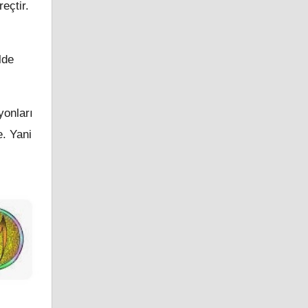
eçtir.
lde
yonları
e. Yani