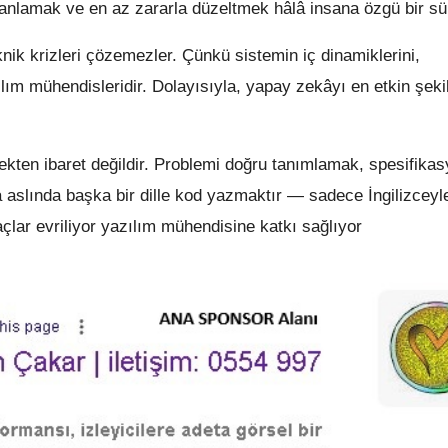
 anlamak ve en az zararla düzeltmek hâlâ insana özgü bir sür
eknik krizleri çözemezler. Çünkü sistemin iç dinamiklerini,
azılım mühendisleridir. Dolayısıyla, yapay zekâyı en etkin şeki
kten ibaret değildir. Problemi doğru tanımlamak, spesifikas
aslında başka bir dille kod yazmaktır — sadece İngilizceyl
çlar evriliyor yazılım mühendisine katkı sağlıyor