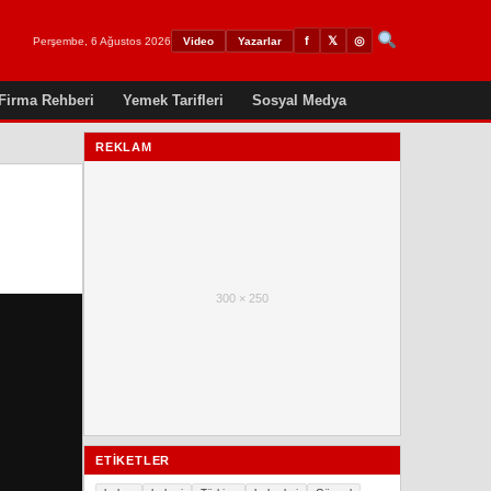
𝕏
◎
f
Perşembe, 6 Ağustos 2026
Video
Yazarlar
Firma Rehberi
Yemek Tarifleri
Sosyal Medya
REKLAM
300 × 250
ETIKETLER