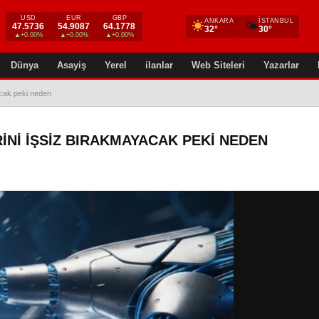
USD
EUR
GBP
ANKARA
İSTANBUL
🌤
47.5736
54.9087
64.1778
32°
30°
▲+0.00%
▲+0.00%
▲+0.00%
Dünya
Asayiş
Yerel
ilanlar
Web Siteleri
Yazarlar
cak peki neden
INI İŞSIZ BIRAKMAYACAK PEKI NEDEN