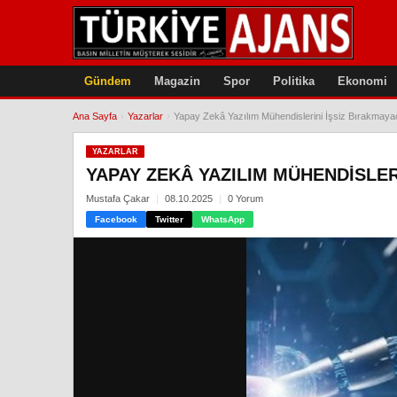
Gündem
Magazin
Spor
Politika
Ekonomi
Ana Sayfa
›
Yazarlar
›
Yapay Zekâ Yazılım Mühendislerini İşsiz Bırakmaya
YAZARLAR
YAPAY ZEKÂ YAZILIM MÜHENDISLER
Mustafa Çakar
08.10.2025
0 Yorum
Facebook
Twitter
WhatsApp