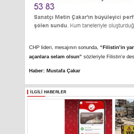
CHP lideri, mesajının sonunda,
“Filistin’in y
açanlara selam olsun”
sözleriyle Filistin’e d
Haber: Mustafa Çakar
İLGILI HABERLER