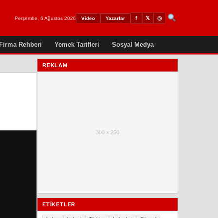
𝕏
◎
f
Perşembe, 6 Ağustos 2026
Video
Yazarlar
Firma Rehberi
Yemek Tarifleri
Sosyal Medya
REKLAM
300 × 250
ETIKETLER