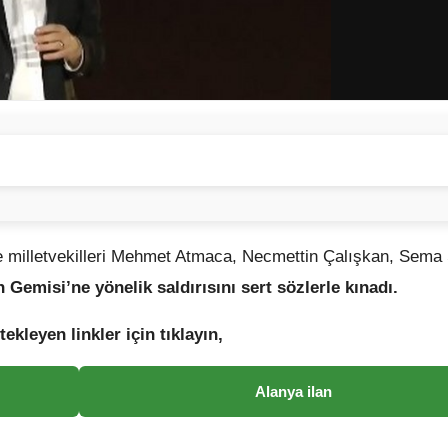
RLIKTIR, FİLİSTİN’E DOSTLUK TRUMP’A KARŞI DURMAKL
e milletvekilleri Mehmet Atmaca, Necmettin Çalışkan, Sema 
 Gemisi’ne yönelik saldırısını sert sözlerle kınadı.
tekleyen linkler için tıklayın,
Alanya ilan