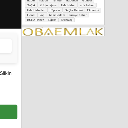
haber
haberi
Türkiye
haberleri
Güncel
Sağlık
türkiye ajans
Urfa Haber
urfa haberi
Urfa Haberleri
b2press
Sağlık Haberi
Ekonomi
Genel
kap
basın odam
turkiye haber
BSHA Haber
Eğitim
Teknoloji
A OLUR”
Silkin