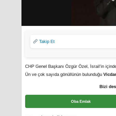
Takip Et
ÖZEL: “VİCDAN GEMİSİ’NE SALDIRI BARBA
CHP Genel Başkanı Özgür Özel, İsrail’in içind
Ün ve çok sayıda gönüllünün bulunduğu
Vicdan
Bizi des
Oba Emlak