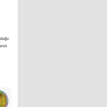
nduğu
rini