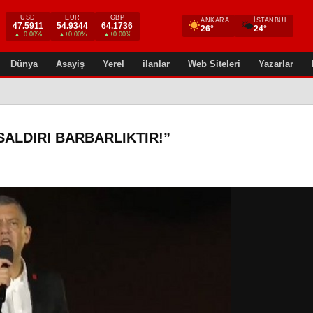
USD
EUR
GBP
ANKARA
İSTANBUL
🌤
47.5911
54.9344
64.1736
26°
24°
▲+0.00%
▲+0.00%
▲+0.00%
Dünya
Asayiş
Yerel
ilanlar
Web Siteleri
Yazarlar
SALDIRI BARBARLIKTIR!”