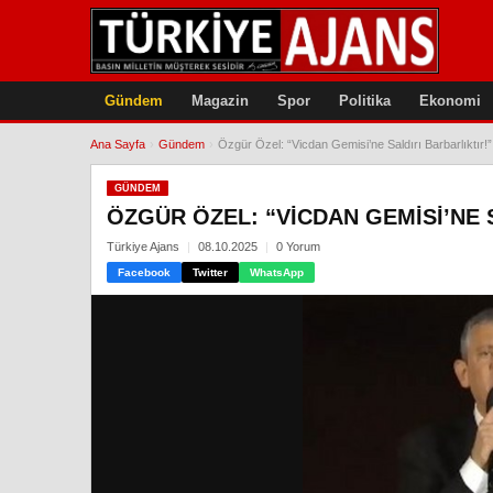
Gündem
Magazin
Spor
Politika
Ekonomi
Ana Sayfa
›
Gündem
›
Özgür Özel: “Vicdan Gemisi’ne Saldırı Barbarlıktır!”
GÜNDEM
ÖZGÜR ÖZEL: “VICDAN GEMISI’NE 
Türkiye Ajans
08.10.2025
0 Yorum
Facebook
Twitter
WhatsApp