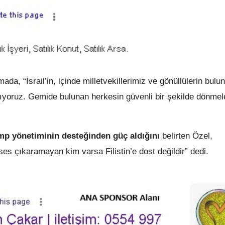
a, “İsrail’in, içinde milletvekillerimiz ve gönüllülerin bulu
nıyoruz. Gemide bulunan herkesin güvenli bir şekilde dönmele
mp yönetiminin desteğinden güç aldığını
belirten Özel,
es çıkaramayan kim varsa Filistin’e dost değildir” dedi.