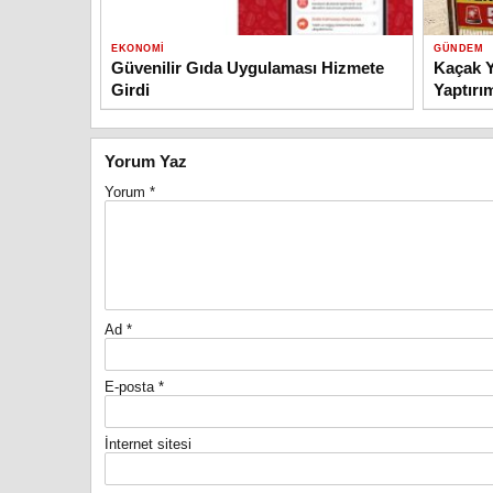
EKONOMI
GÜNDEM
Güvenilir Gıda Uygulaması Hizmete
Kaçak Y
Girdi
Yaptırı
Yorum Yaz
Yorum
*
Ad
*
E-posta
*
İnternet sitesi