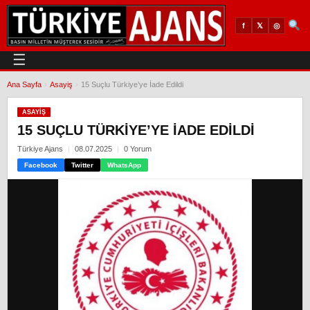
𝕏
◎
f
☰
Ana Sayfa
›
Asayiş
›
15 Suçlu Türkiye’ye İade Edildi
ASAYIŞ
15 SUÇLU TÜRKIYE’YE İADE EDILDI
Türkiye Ajans
08.07.2025
0 Yorum
Facebook
Twitter
WhatsApp