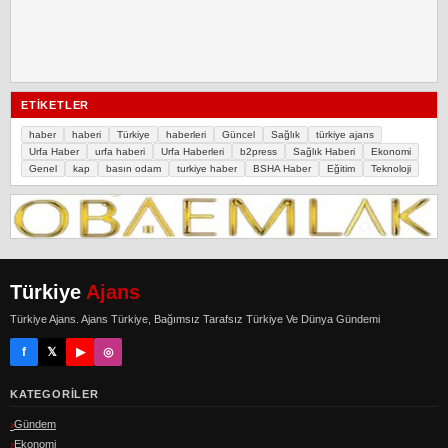
ETIKETLER
haber
haberi
Türkiye
haberleri
Güncel
Sağlık
türkiye ajans
Urfa Haber
urfa haberi
Urfa Haberleri
b2press
Sağlık Haberi
Ekonomi
Genel
kap
basın odam
turkiye haber
BSHA Haber
Eğitim
Teknoloji
Türkiye
Ajans
Türkiye Ajans. Ajans Türkiye, Bağımsız Tarafsız Türkiye Ve Dünya Gündemi
f
𝕏
▶
◎
KATEGORILER
Gündem
Ekonomi