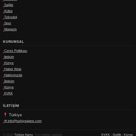
Sağlık
Kültür
Teknoloji
Spor
Magazin
KURUMSAL
Çerez Politikası
iletişim
Künye
Haber ihbar
Hakkımızda
İletişim
Künye
KVKK
İLETIŞIM
Türkiye
✉
info@turkiyeajans.com
© 2026
Türkiye Ajans
. Tüm hakları saklıdır.
KVKK
|
Gizlilik
|
Künye