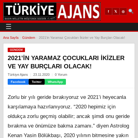
𝕏
◎
f
☰
Ana Sayfa
›
Gündem
›
2021’in Yaramaz Çocukları İkizler ve Yay Burçları Olacak!
GÜNDEM
2021’IN YARAMAZ ÇOCUKLARI İKIZLER
VE YAY BURÇLARI OLACAK!
Türkiye Ajans
23.11.2020
0 Yorum
Facebook
Twitter
WhatsApp
Zorlu bir yılı geride bırakıyoruz ve 2021’i heyecanla
karşılamaya hazırlanıyoruz. “2020 hepimiz için
oldukça zorlu geçmiş olabilir; ancak şimdi onu geride
bırakma ve önümüze bakma zamanı.” diyen Astrolog
Kenan Yasin Bölükbaşı, 2020 yılının bitmesine yakın