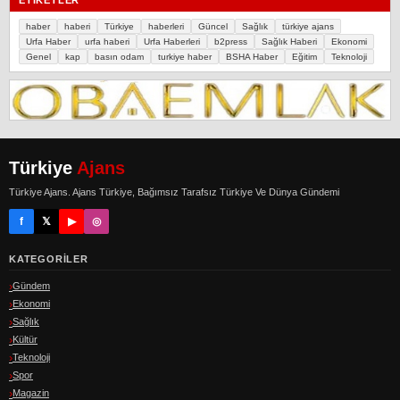
ETIKETLER
haber
haberi
Türkiye
haberleri
Güncel
Sağlık
türkiye ajans
Urfa Haber
urfa haberi
Urfa Haberleri
b2press
Sağlık Haberi
Ekonomi
Genel
kap
basın odam
turkiye haber
BSHA Haber
Eğitim
Teknoloji
Türkiye
Ajans
Türkiye Ajans. Ajans Türkiye, Bağımsız Tarafsız Türkiye Ve Dünya Gündemi
f
𝕏
▶
◎
KATEGORILER
Gündem
Ekonomi
Sağlık
Kültür
Teknoloji
Spor
Magazin