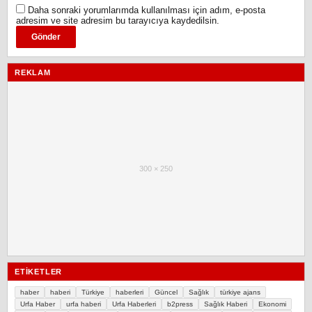
Daha sonraki yorumlarımda kullanılması için adım, e-posta
adresim ve site adresim bu tarayıcıya kaydedilsin.
REKLAM
300 × 250
ETIKETLER
haber
haberi
Türkiye
haberleri
Güncel
Sağlık
türkiye ajans
Urfa Haber
urfa haberi
Urfa Haberleri
b2press
Sağlık Haberi
Ekonomi