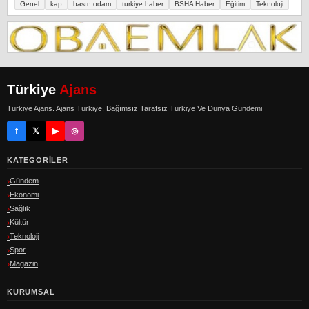
Genel
kap
basın odam
turkiye haber
BSHA Haber
Eğitim
Teknoloji
Türkiye
Ajans
Türkiye Ajans. Ajans Türkiye, Bağımsız Tarafsız Türkiye Ve Dünya Gündemi
f
𝕏
▶
◎
KATEGORILER
Gündem
Ekonomi
Sağlık
Kültür
Teknoloji
Spor
Magazin
KURUMSAL