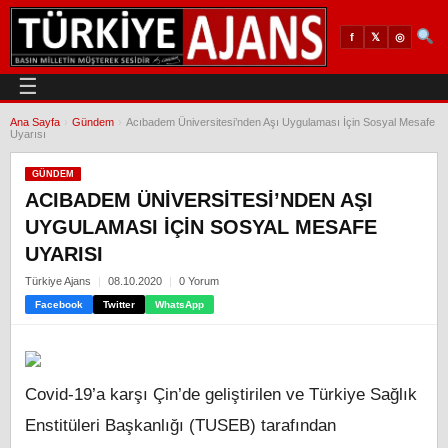
𝕏
◎
f
☰
Ana Sayfa
›
Gündem
›
Acıbadem Üniversitesi’nden Aşı Uygulaması İçin Sosyal Mesafe
Uyarısı
GÜNDEM
ACIBADEM ÜNIVERSITESI’NDEN AŞI
UYGULAMASI İÇIN SOSYAL MESAFE
UYARISI
Türkiye Ajans
08.10.2020
0 Yorum
Facebook
Twitter
WhatsApp
Covid-19’a karşı Çin’de geliştirilen ve Türkiye Sağlık
Enstitüleri Başkanlığı (TUSEB) tarafından