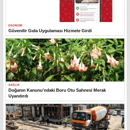
EKONOMI
Güvenilir Gıda Uygulaması Hizmete Girdi
SAĞLIK
Doğanın Kanunu’ndaki Boru Otu Sahnesi Merak
Uyandırdı