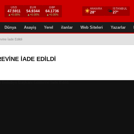
USD
EUR
GBP
ANKARA
İSTANBUL
🌤
47.5911
54.9344
64.1736
28°
27°
▲+0.00%
▲+0.00%
▲+0.00%
Dünya
Asayiş
Yerel
ilanlar
Web Siteleri
Yazarlar
ine İade Edildi
VINE İADE EDILDI