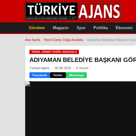
Gündem
Magazin
Spor
Politika
Ekonomi
Ana Sayfa
›
Yerel Güney Doğu Anadolu
›
Adıyaman Belediye Başkanı Görev
YEREL GÜNEY DOĞU ANADOLU
ADIYAMAN BELEDIYE BAŞKANI GÖRE
Türkiye Ajans
05.08.2025
0 Yorum
Facebook
Twitter
WhatsApp