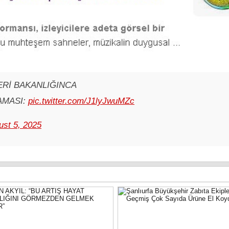
ERİ BAKANLIĞINCA
AMASI:
pic.twitter.com/J1lyJwuMZc
ust 5, 2025