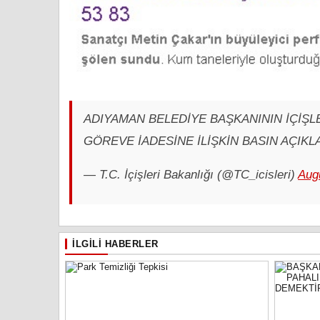
ADIYAMAN BELEDİYE BAŞKANININ İÇİŞL
GÖREVE İADESİNE İLİŞKİN BASIN AÇIKL
— T.C. İçişleri Bakanlığı (@TC_icisleri)
Aug
İLGILI HABERLER