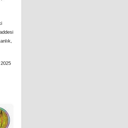
ki
maddesi
anlık,
 2025