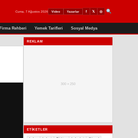
𝕏
◎
f
Cuma, 7 Ağustos 2026
Video
Yazarlar
Firma Rehberi
Yemek Tarifleri
Sosyal Medya
REKLAM
300 × 250
ETIKETLER