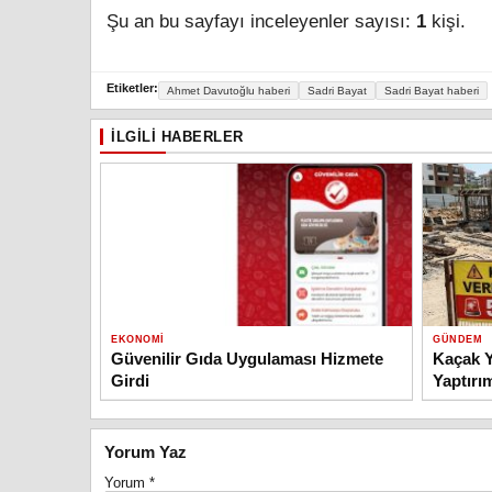
Şu an bu sayfayı inceleyenler sayısı:
1
kişi.
Etiketler:
Ahmet Davutoğlu haberi
Sadri Bayat
Sadri Bayat haberi
İLGILI HABERLER
EKONOMI
GÜNDEM
Güvenilir Gıda Uygulaması Hizmete
Kaçak Y
Girdi
Yaptırı
Yorum Yaz
Yorum
*