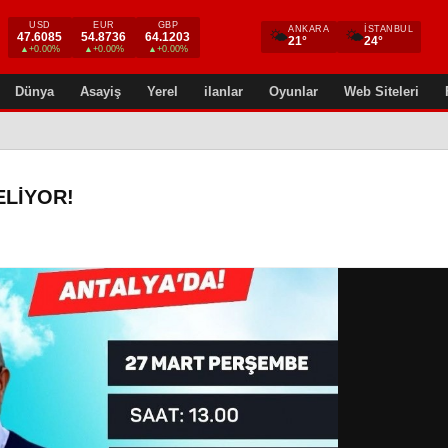
USD
EUR
GBP
ANKARA
İSTANBUL
🌤
🌤
47.6085
54.8736
64.1203
21°
24°
▲+0.00%
▲+0.00%
▲+0.00%
Dünya
Asayiş
Yerel
ilanlar
Oyunlar
Web Siteleri
ELIYOR!