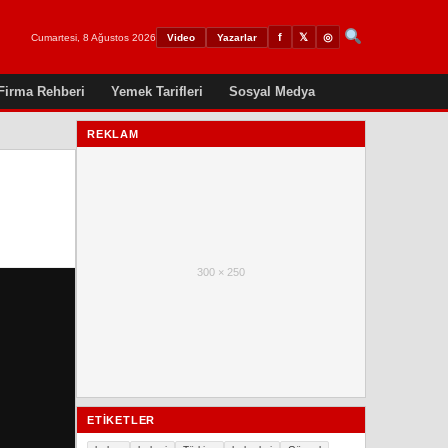
𝕏
◎
f
Cumartesi, 8 Ağustos 2026
Video
Yazarlar
Firma Rehberi
Yemek Tarifleri
Sosyal Medya
REKLAM
300 × 250
ETIKETLER