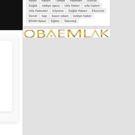
haber
haberi
Türkiye
haberleri
Güncel
Sağlık
türkiye ajans
Urfa Haber
urfa haberi
Urfa Haberleri
b2press
Sağlık Haberi
Ekonomi
Genel
kap
basın odam
turkiye haber
BSHA Haber
Eğitim
Teknoloji