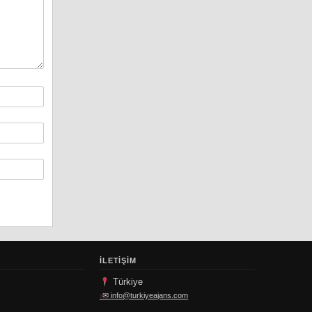
İLETIŞIM
Türkiye
✉
info@turkiyeajans.com