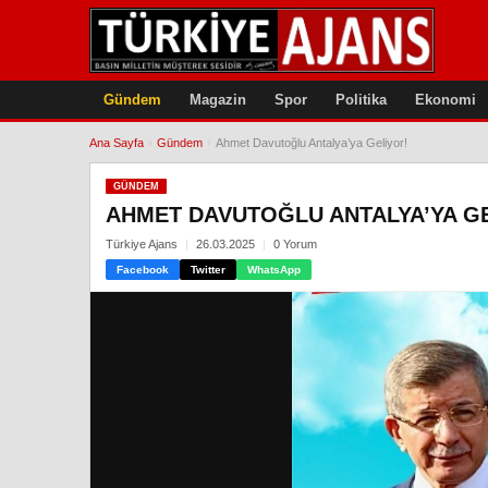
Gündem
Magazin
Spor
Politika
Ekonomi
Ana Sayfa
›
Gündem
›
Ahmet Davutoğlu Antalya’ya Geliyor!
GÜNDEM
AHMET DAVUTOĞLU ANTALYA’YA G
Türkiye Ajans
26.03.2025
0 Yorum
Facebook
Twitter
WhatsApp