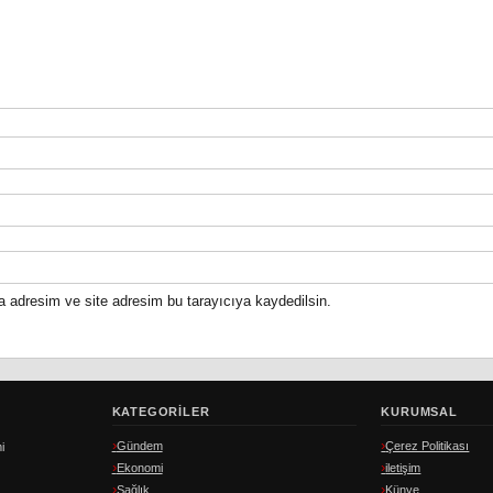
a adresim ve site adresim bu tarayıcıya kaydedilsin.
KATEGORILER
KURUMSAL
Gündem
Çerez Politikası
i
Ekonomi
iletişim
Sağlık
Künye