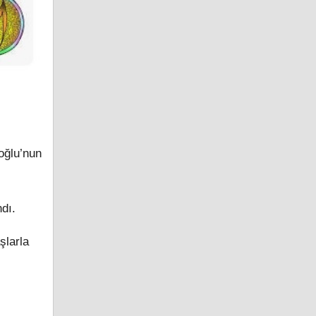
oğlu’nun
ndı.
şlarla