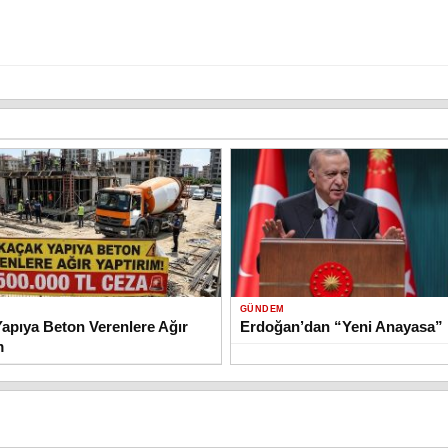
GÜNDEM
apıya Beton Verenlere Ağır
Erdoğan’dan “Yeni Anayasa” 
m