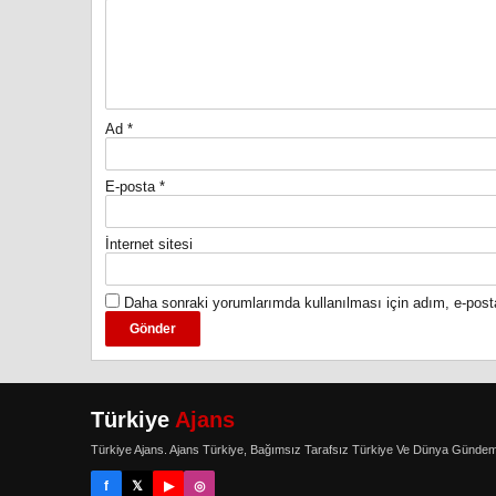
Ad
*
E-posta
*
İnternet sitesi
Daha sonraki yorumlarımda kullanılması için adım, e-post
Türkiye
Ajans
Türkiye Ajans. Ajans Türkiye, Bağımsız Tarafsız Türkiye Ve Dünya Gündem
f
𝕏
▶
◎