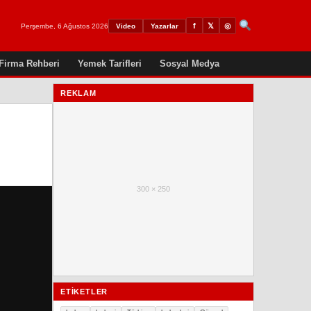
𝕏
◎
f
Perşembe, 6 Ağustos 2026
Video
Yazarlar
Firma Rehberi
Yemek Tarifleri
Sosyal Medya
REKLAM
300 × 250
ETIKETLER