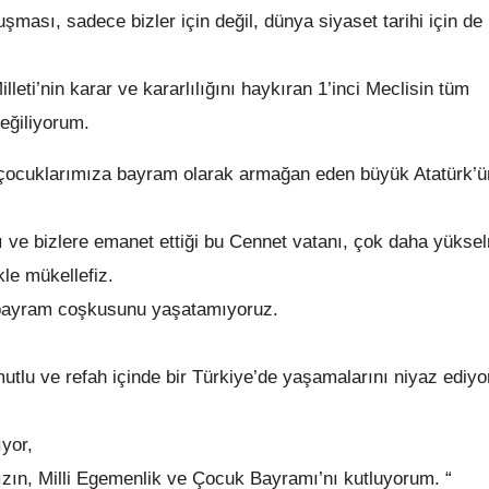
ması, sadece bizler için değil, dünya siyaset tarihi için de
lleti’nin karar ve kararlılığını haykıran 1’inci Meclisin tüm
eğiliyorum.
an çocuklarımıza bayram olarak armağan eden büyük Atatürk’ü
 ve bizlere emanet ettiği bu Cennet vatanı, çok daha yükse
kle mükellefiz.
 bayram coşkusunu yaşatamıyoruz.
mutlu ve refah içinde bir Türkiye’de yaşamalarını niyaz ediy
ıyor,
ızın, Milli Egemenlik ve Çocuk Bayramı’nı kutluyorum. “