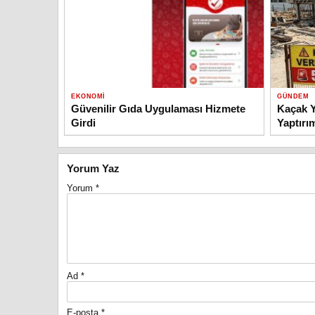
EKONOMI
GÜNDEM
Güvenilir Gıda Uygulaması Hizmete
Kaçak Y
Girdi
Yaptırı
Yorum Yaz
Yorum
*
Ad
*
E-posta
*