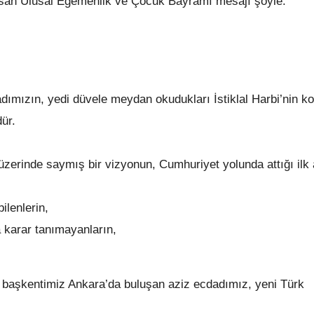
Nisan Ulusal Egemenlik ve Çocuk Bayramı mesajı şöyle:
ımızın, yedi düvele meydan okudukları İstiklal Harbi’nin k
ür.
 üzerinde saymış bir vizyonun, Cumhuriyet yolunda attığı ilk 
ilenlerin,
 karar tanımayanların,
 başkentimiz Ankara’da buluşan aziz ecdadımız, yeni Türk