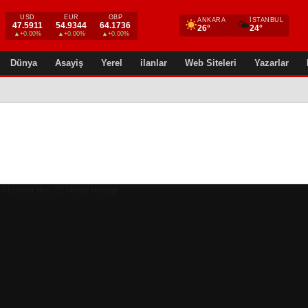
USD
EUR
GBP
ANKARA
İSTANBUL
🌤
47.5911
54.9344
64.1736
26°
24°
▲+0.00%
▲+0.00%
▲+0.00%
Dünya
Asayiş
Yerel
ilanlar
Web Siteleri
Yazarlar