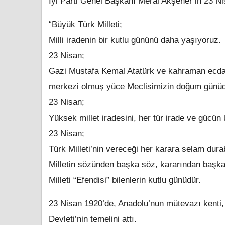
İyi Parti Genel Başkanı Meral Akşener’in 23 
“Büyük Türk Milleti;
Milli iradenin bir kutlu gününü daha yaşıyoruz.
23 Nisan;
Gazi Mustafa Kemal Atatürk ve kahraman ecdad
merkezi olmuş yüce Meclisimizin doğum günüd
23 Nisan;
Yüksek millet iradesini, her tür irade ve gücün
23 Nisan;
Türk Milleti’nin vereceği her karara selam durab
Milletin sözünden başka söz, kararından başka
Milleti “Efendisi” bilenlerin kutlu günüdür.
23 Nisan 1920’de, Anadolu’nun mütevazı kenti,
Devleti’nin temelini attı.