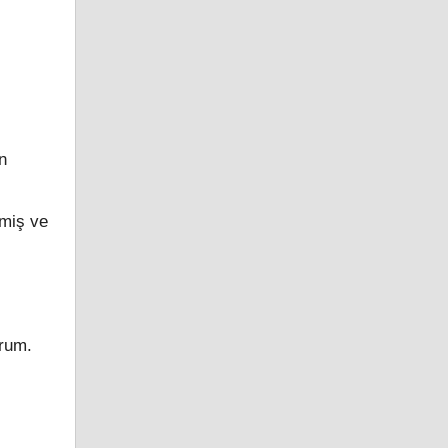
n
lmiş ve
orum.