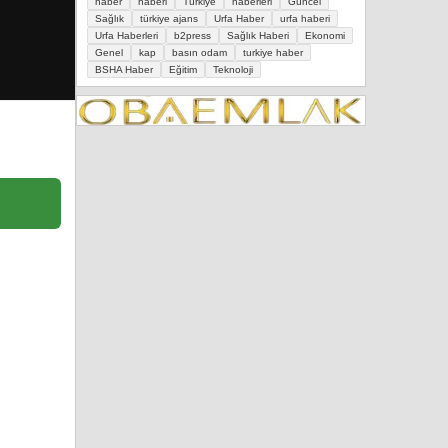
haber
haberi
Türkiye
haberleri
Güncel
Sağlık
türkiye ajans
Urfa Haber
urfa haberi
Urfa Haberleri
b2press
Sağlık Haberi
Ekonomi
Genel
kap
basın odam
turkiye haber
BSHA Haber
Eğitim
Teknoloji