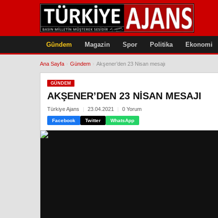
Gündem
Magazin
Spor
Politika
Ekonomi
Ana Sayfa
›
Gündem
›
Akşener’den 23 Nisan mesajı
GÜNDEM
AKŞENER’DEN 23 NISAN MESAJI
Türkiye Ajans
23.04.2021
0 Yorum
Facebook
Twitter
WhatsApp