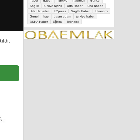
haber
haberi
Türkiye
haberleri
Güncel
Sağlık
türkiye ajans
Urfa Haber
urfa haberi
Urfa Haberleri
b2press
Sağlık Haberi
Ekonomi
Genel
kap
basın odam
turkiye haber
BSHA Haber
Eğitim
Teknoloji
ıldı.