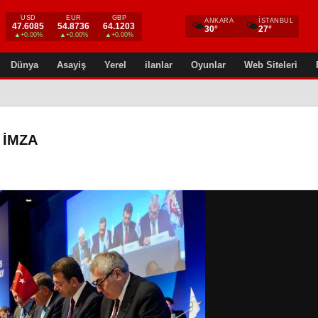
USD
EUR
GBP
ANKARA
İSTANBUL
🌤
🌤
47.6085
54.8736
64.1203
30°
27°
▲+0.00%
▲+0.00%
▲+0.00%
Dünya
Asayiş
Yerel
ilanlar
Oyunlar
Web Siteleri
 İMZA