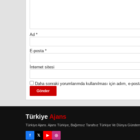
Ad
*
E-posta
*
İnternet sitesi
Daha sonraki yorumlarımda kullanılması için adım, e-post
Türkiye
Ajans
Türkiye Ajans. Ajans Türkiye, Bağımsız Tarafsız Türkiye Ve Dünya Gündem
f
𝕏
▶
◎