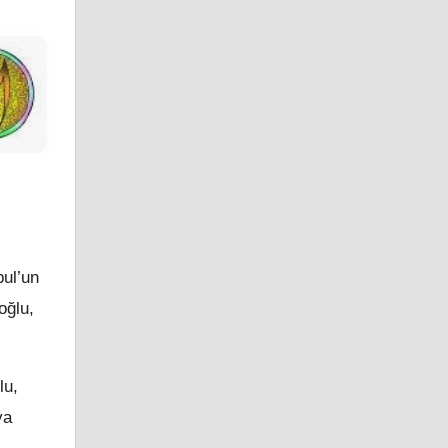
bul’un
oğlu,
lu,
ya