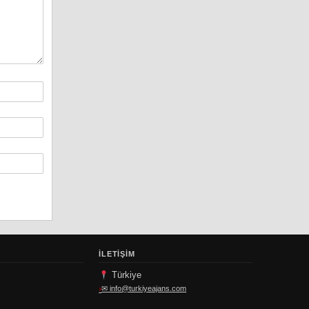
İLETIŞIM
Türkiye
✉
info@turkiyeajans.com