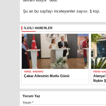
devam ediyor” dedi.
Şu an bu sayfayı inceleyenler sayısı:
1
kişi.
İLGILI HABERLER
YEREL AKDENIZ
VIDEO GA
Çakar Ailesinin Mutlu Günü
Alanya’
İlişkin 
Yorum Yaz
Yorum
*