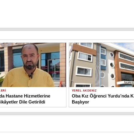
LERI
YEREL AKDENIZ
da Hastane Hizmetlerine
Oba Kız Öğrenci Yurdu’nda Ka
Şikâyetler Dile Getirildi
Başlıyor