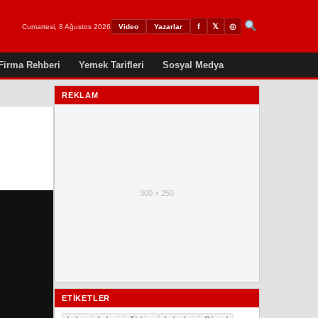
𝕏
◎
f
Cumartesi, 8 Ağustos 2026
Video
Yazarlar
Firma Rehberi
Yemek Tarifleri
Sosyal Medya
REKLAM
300 × 250
ETIKETLER