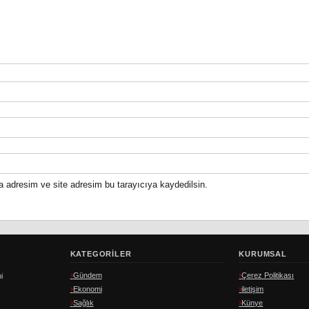
a adresim ve site adresim bu tarayıcıya kaydedilsin.
KATEGORILER
KURUMSAL
Gündem
Çerez Politikası
i
Ekonomi
iletişim
Sağlık
Künye