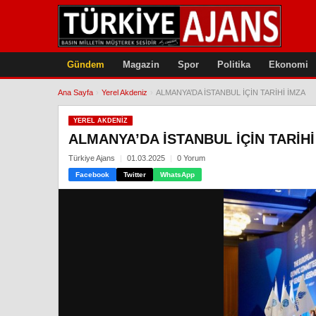
Gündem
Magazin
Spor
Politika
Ekonomi
Ana Sayfa
›
Yerel Akdeniz
›
ALMANYA’DA İSTANBUL İÇİN TARİHİ İMZA
YEREL AKDENIZ
ALMANYA’DA İSTANBUL İÇİN TARİHİ
Türkiye Ajans
01.03.2025
0 Yorum
Facebook
Twitter
WhatsApp