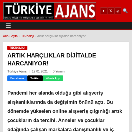
𝕏
◎
f
☰
Ana Sayfa
›
Teknoloji
›
Artık harçlıklar dijitalde harcanıyor!
TEKNOLOJI
ARTIK HARÇLIKLAR DIJITALDE
HARCANIYOR!
Türkiye Ajans
12.01.2021
0 Yorum
Facebook
Twitter
WhatsApp
Pandemi her alanda olduğu gibi alışveriş
alışkanlıklarında da değişimin önünü açtı. Bu
dönemde yükselen online alışveriş çılgınlığı artık
çocukların da tercihi. Anneler ve çocuklar
odağında çalışan markalara danışmanlık ve iç