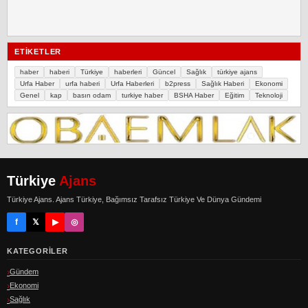
ETIKETLER
haber
haberi
Türkiye
haberleri
Güncel
Sağlık
türkiye ajans
Urfa Haber
urfa haberi
Urfa Haberleri
b2press
Sağlık Haberi
Ekonomi
Genel
kap
basın odam
turkiye haber
BSHA Haber
Eğitim
Teknoloji
Türkiye
Ajans
Türkiye Ajans. Ajans Türkiye, Bağımsız Tarafsız Türkiye Ve Dünya Gündemi
f
𝕏
▶
◎
KATEGORILER
Gündem
Ekonomi
Sağlık