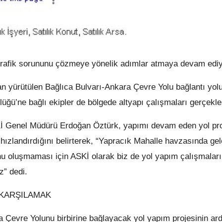
afik sorununu çözmeye yönelik adımlar atmaya devam ediy
n yürütülen Bağlıca Bulvarı-Ankara Çevre Yolu bağlantı yol
ü’ne bağlı ekipler de bölgede altyapı çalışmaları gerçekleş
İ Genel Müdürü Erdoğan Öztürk, yapımı devam eden yol pro
hızlandırdığını belirterek, “Yapracık Mahalle havzasında ge
nu oluşmaması için ASKİ olarak biz de yol yapım çalışmalar
z” dedi.
 KARŞILAMAK
Çevre Yolunu birbirine bağlayacak yol yapım projesinin ar