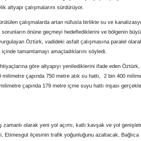
lik altyapı çalışmalarını sürdürüyor.
ütülen çalışmalarda artan nüfusla birlikte su ve kanalizasy
sorunların önüne geçmeyi hedeflediklerini ve bölgenin büyü
rgulayan Öztürk, vadideki asfalt çalışmasına paralel olara
e içinde tamamlamayı amaçladıklarını söyledi.
yaçlarına göre altyapıyı yenilediklerini ifade eden Öztürk,
0 milimetre çapında 750 metre atık su hattı, 2 bin 400 milim
ilimetre çapında 179 metre içme suyu hattı inşası gerçekleş
amanlı olarak yeni yol açımı, katlı kavşak ve yol genişle
i, Etimesgut ilçesinin trafik yoğunluğunu azaltacak, Bağlıca