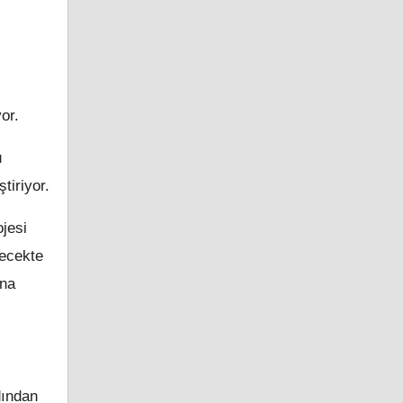
or.
u
tiriyor.
jesi
lecekte
ına
dından