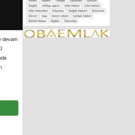
haber
haberi
Türkiye
haberleri
Güncel
Sağlık
türkiye ajans
Urfa Haber
urfa haberi
Urfa Haberleri
b2press
Sağlık Haberi
Ekonomi
Genel
kap
basın odam
turkiye haber
BSHA Haber
Eğitim
Teknoloji
ye devam
Kİ
inde
n