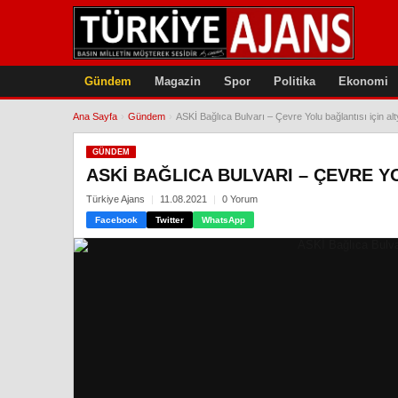
Gündem
Magazin
Spor
Politika
Ekonomi
Ana Sayfa
›
Gündem
›
ASKİ Bağlıca Bulvarı – Çevre Yolu bağlantısı için a
GÜNDEM
ASKİ BAĞLICA BULVARI – ÇEVRE Y
Türkiye Ajans
11.08.2021
0 Yorum
Facebook
Twitter
WhatsApp