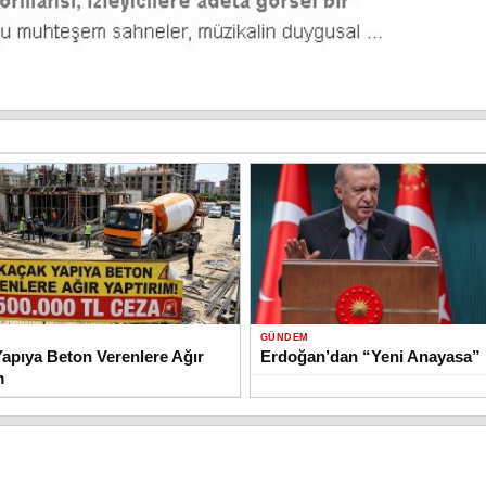
GÜNDEM
apıya Beton Verenlere Ağır
Erdoğan’dan “Yeni Anayasa” 
m