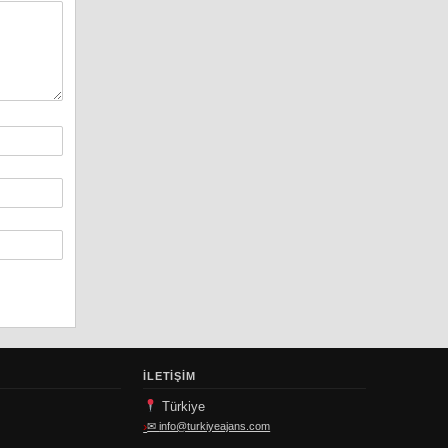
İLETIŞIM
Türkiye
✉
info@turkiyeajans.com