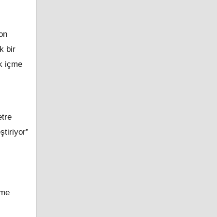
on
k bir
k içme
etre
tiriyor”
tme