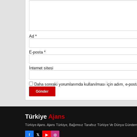
Ad
*
E-posta
*
İnternet sitesi
Daha sonraki yorumlarımda kullanılması için adım, e-post
Türkiye
Ajans
Türkiye Ajans. Ajans Türkiye, Bağımsız Tarafsız Türkiye Ve Dünya Gündem
f
𝕏
▶
◎