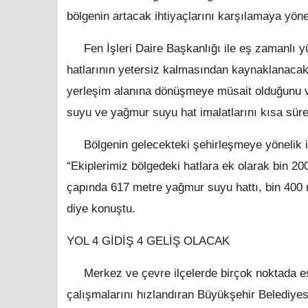
bölgenin artacak ihtiyaçlarını karşılamaya yöne
Fen İşleri Daire Başkanlığı ile eş zamanlı yür
hatlarının yetersiz kalmasından kaynaklanacak 
yerleşim alanına dönüşmeye müsait olduğunu vu
suyu ve yağmur suyu hat imalatlarını kısa sür
Bölgenin gelecekteki şehirleşmeye yönelik ihti
“Ekiplerimiz bölgedeki hatlara ek olarak bin 20
çapında 617 metre yağmur suyu hattı, bin 400 m
diye konuştu.
YOL 4 GİDİŞ 4 GELİŞ OLACAK
Merkez ve çevre ilçelerde birçok noktada eş z
çalışmalarını hızlandıran Büyükşehir Belediyes