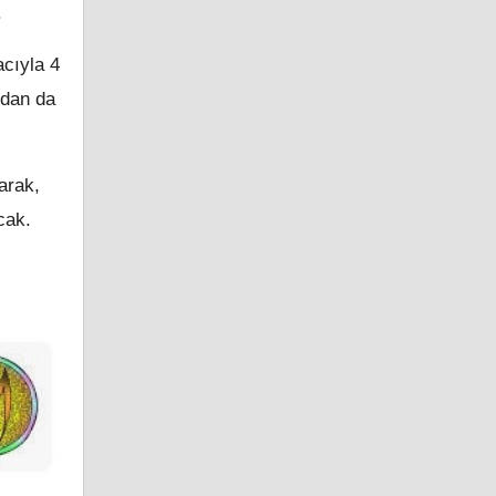
.
cıyla 4
ndan da
arak,
cak.