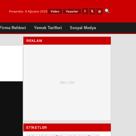
𝕏
◎
f
Perşembe, 6 Ağustos 2026
Video
Yazarlar
Firma Rehberi
Yemek Tarifleri
Sosyal Medya
REKLAM
300 × 250
ETIKETLER