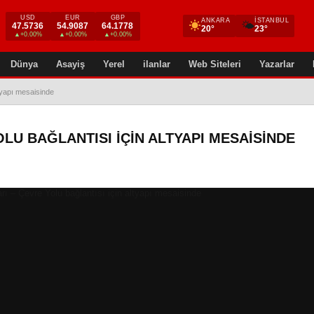
USD
EUR
GBP
ANKARA
İSTANBUL
🌤
47.5736
54.9087
64.1778
20°
23°
▲+0.00%
▲+0.00%
▲+0.00%
Dünya
Asayiş
Yerel
ilanlar
Web Siteleri
Yazarlar
ltyapı mesaisinde
OLU BAĞLANTISI IÇIN ALTYAPI MESAISINDE