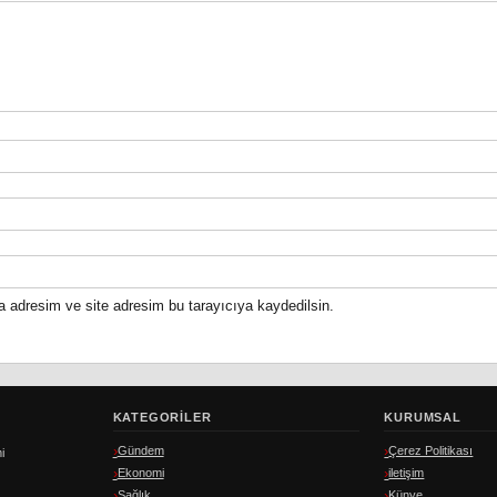
a adresim ve site adresim bu tarayıcıya kaydedilsin.
KATEGORILER
KURUMSAL
Gündem
Çerez Politikası
i
Ekonomi
iletişim
Sağlık
Künye