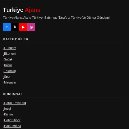
Türkiye
Ajans
Türkiye Ajans. Ajans Türkiye, Bağımsız Tarafsız Türkiye Ve Dünya Gündemi
f
𝕏
▶
◎
KATEGORILER
Gündem
Ekonomi
Sağlık
Kültür
Teknoloji
Spor
Magazin
KURUMSAL
Çerez Politikası
iletişim
Künye
Haber ihbar
Hakkımızda