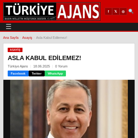
𝕏
◎
f
☰
Ana Sayfa
›
Asayiş
›
Asla Kabul Edilemez!
ASAYIŞ
ASLA KABUL EDILEMEZ!
Türkiye Ajans
18.06.2025
0 Yorum
Facebook
Twitter
WhatsApp