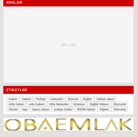
REKLAM
300 × 250
ETIKETLER
haber
haberi
Türkiye
haberleri
Güncel
Sağlık
türkiye ajans
Urfa Haber
urfa haberi
Urfa Haberleri
b2press
Sağlık Haberi
Ekonomi
Genel
kap
basın odam
turkiye haber
BSHA Haber
Eğitim
Teknoloji