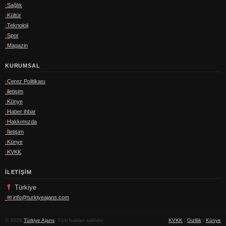
Sağlık
Kültür
Teknoloji
Spor
Magazin
KURUMSAL
Çerez Politikası
iletişim
Künye
Haber ihbar
Hakkımızda
İletişim
Künye
KVKK
İLETIŞIM
Türkiye
✉
info@turkiyeajans.com
© 2026
Türkiye Ajans
. Tüm hakları saklıdır.
KVKK
|
Gizlilik
|
Künye