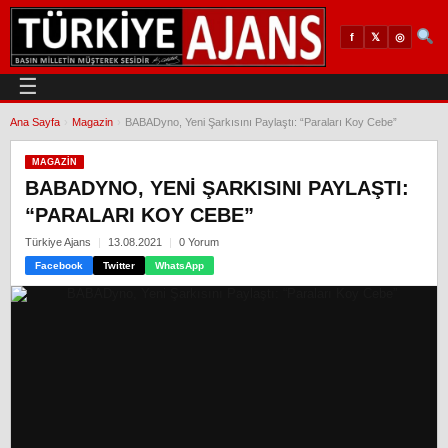
𝕏
◎
f
☰
Ana Sayfa
›
Magazin
›
BABADyno, Yeni Şarkısını Paylaştı: “Paraları Koy Cebe”
MAGAZIN
BABADYNO, YENI ŞARKISINI PAYLAŞTI:
“PARALARI KOY CEBE”
Türkiye Ajans
13.08.2021
0 Yorum
Facebook
Twitter
WhatsApp