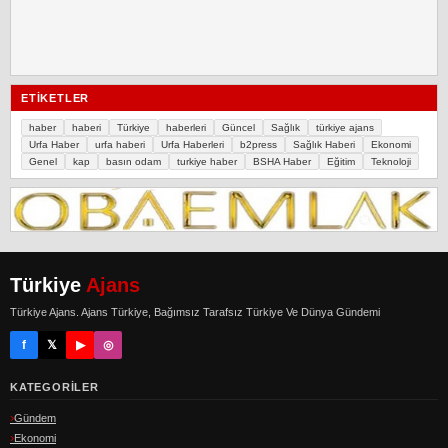
ETIKETLER
haber
haberi
Türkiye
haberleri
Güncel
Sağlık
türkiye ajans
Urfa Haber
urfa haberi
Urfa Haberleri
b2press
Sağlık Haberi
Ekonomi
Genel
kap
basın odam
turkiye haber
BSHA Haber
Eğitim
Teknoloji
Türkiye
Ajans
Türkiye Ajans. Ajans Türkiye, Bağımsız Tarafsız Türkiye Ve Dünya Gündemi
f
𝕏
▶
◎
KATEGORILER
Gündem
Ekonomi