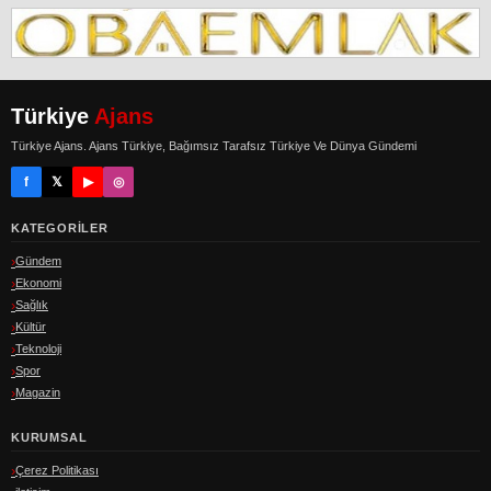
Türkiye
Ajans
Türkiye Ajans. Ajans Türkiye, Bağımsız Tarafsız Türkiye Ve Dünya Gündemi
f
𝕏
▶
◎
KATEGORILER
Gündem
Ekonomi
Sağlık
Kültür
Teknoloji
Spor
Magazin
KURUMSAL
Çerez Politikası