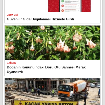
EKONOMI
Güvenilir Gıda Uygulaması Hizmete Girdi
SAĞLIK
Doğanın Kanunu’ndaki Boru Otu Sahnesi Merak
Uyandırdı