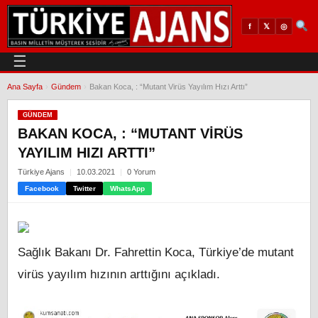
𝕏
◎
f
☰
Ana Sayfa
›
Gündem
›
Bakan Koca, : “Mutant Virüs Yayılım Hızı Arttı”
GÜNDEM
BAKAN KOCA, : “MUTANT VIRÜS
YAYILIM HIZI ARTTI”
Türkiye Ajans
10.03.2021
0 Yorum
Facebook
Twitter
WhatsApp
Sağlık Bakanı Dr. Fahrettin Koca, Türkiye’de mutant
virüs yayılım hızının arttığını açıkladı.