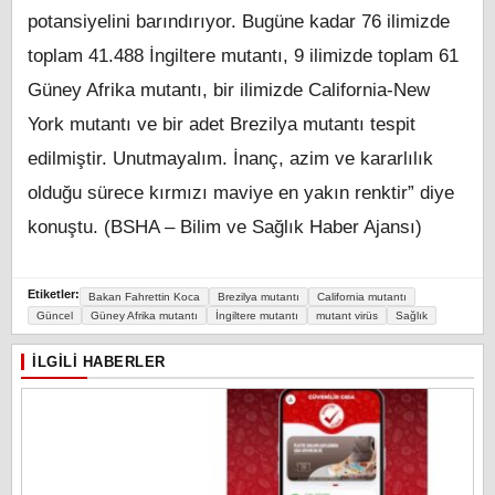
potansiyelini barındırıyor. Bugüne kadar 76 ilimizde
toplam 41.488 İngiltere mutantı, 9 ilimizde toplam 61
Güney Afrika mutantı, bir ilimizde California-New
York mutantı ve bir adet Brezilya mutantı tespit
edilmiştir. Unutmayalım. İnanç, azim ve kararlılık
olduğu sürece kırmızı maviye en yakın renktir” diye
konuştu. (BSHA – Bilim ve Sağlık Haber Ajansı)
Etiketler:
Bakan Fahrettin Koca
Brezilya mutantı
California mutantı
Güncel
Güney Afrika mutantı
İngiltere mutantı
mutant virüs
Sağlık
İLGILI HABERLER