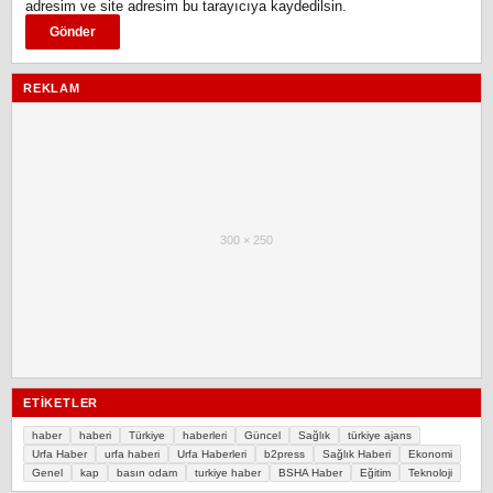
adresim ve site adresim bu tarayıcıya kaydedilsin.
REKLAM
300 × 250
ETIKETLER
haber
haberi
Türkiye
haberleri
Güncel
Sağlık
türkiye ajans
Urfa Haber
urfa haberi
Urfa Haberleri
b2press
Sağlık Haberi
Ekonomi
Genel
kap
basın odam
turkiye haber
BSHA Haber
Eğitim
Teknoloji