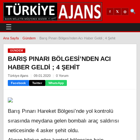
𝕏
◎
f
☰
Ana Sayfa
›
Gündem
›
Barış Pınarı Bölgesi’nden Acı Haber Geldi ; 4 Şehit
GÜNDEM
BARIŞ PINARI BÖLGESI’NDEN ACI
HABER GELDI ; 4 ŞEHIT
Türkiye Ajans
09.01.2020
0 Yorum
Facebook
Twitter
WhatsApp
Barış Pınarı Hareket Bölgesi’nde yol kontrolü
sırasında meydana gelen bombalı araç saldırısı
neticesinde 4 asker şehit oldu.