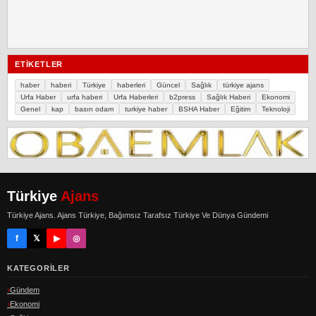
ETIKETLER
haber
haberi
Türkiye
haberleri
Güncel
Sağlık
türkiye ajans
Urfa Haber
urfa haberi
Urfa Haberleri
b2press
Sağlık Haberi
Ekonomi
Genel
kap
basın odam
turkiye haber
BSHA Haber
Eğitim
Teknoloji
Türkiye
Ajans
Türkiye Ajans. Ajans Türkiye, Bağımsız Tarafsız Türkiye Ve Dünya Gündemi
f
𝕏
▶
◎
KATEGORILER
Gündem
Ekonomi