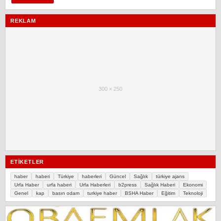
REKLAM
300 × 250
ETIKETLER
haber
haberi
Türkiye
haberleri
Güncel
Sağlık
türkiye ajans
Urfa Haber
urfa haberi
Urfa Haberleri
b2press
Sağlık Haberi
Ekonomi
Genel
kap
basın odam
turkiye haber
BSHA Haber
Eğitim
Teknoloji