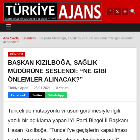
𝕏
◎
f
☰
Ana Sayfa
›
Gündem
›
Başkan Kızılboğa, sağlık müdürüne seslendi: “Ne gibi önlemler
alınacak?”
GÜNDEM
BAŞKAN KIZILBOĞA, SAĞLIK
MÜDÜRÜNE SESLENDI: “NE GIBI
ÖNLEMLER ALINACAK?”
Türkiye Ajans
26.01.2021
0 Yorum
Facebook
Twitter
WhatsApp
Tunceli’de mutasyonlu virüsün görülmesiyle ilgili
yazılı bir açıklama yapan İYİ Parti Bingöl İl Başkanı
Hasan Kızılboğa, “Tunceli’ye geçişlerin kapatılması
ya da benzeri bir önlem almayı düşünüyor mu?”