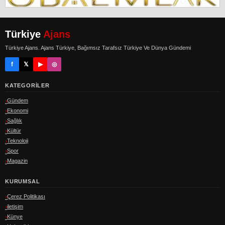
Türkiye
Ajans
Türkiye Ajans. Ajans Türkiye, Bağımsız Tarafsız Türkiye Ve Dünya Gündemi
f
𝕏
▶
◎
KATEGORILER
Gündem
Ekonomi
Sağlık
Kültür
Teknoloji
Spor
Magazin
KURUMSAL
Çerez Politikası
iletişim
Künye