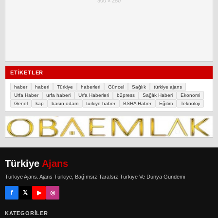
300 × 250
ETIKETLER
haber
haberi
Türkiye
haberleri
Güncel
Sağlık
türkiye ajans
Urfa Haber
urfa haberi
Urfa Haberleri
b2press
Sağlık Haberi
Ekonomi
Genel
kap
basın odam
turkiye haber
BSHA Haber
Eğitim
Teknoloji
Türkiye
Ajans
Türkiye Ajans. Ajans Türkiye, Bağımsız Tarafsız Türkiye Ve Dünya Gündemi
f
𝕏
▶
◎
KATEGORILER