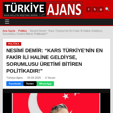
𝕏
◎
f
☰
Ana Sayfa
›
Politika
›
Nesimi Demir: “Kars Türkiye’nin En Fakir İli Haline Geldiyse,
Sorumlusu Üretimi Bitiren Politikadır!”
POLITIKA
NESIMI DEMIR: “KARS TÜRKIYE’NIN EN
FAKIR İLI HALINE GELDIYSE,
SORUMLUSU ÜRETIMI BITIREN
POLITIKADIR!”
Türkiye Ajans
05.04.2025
0 Yorum
Facebook
Twitter
WhatsApp