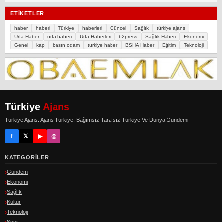
ETIKETLER
haber
haberi
Türkiye
haberleri
Güncel
Sağlık
türkiye ajans
Urfa Haber
urfa haberi
Urfa Haberleri
b2press
Sağlık Haberi
Ekonomi
Genel
kap
basın odam
turkiye haber
BSHA Haber
Eğitim
Teknoloji
Türkiye
Ajans
Türkiye Ajans. Ajans Türkiye, Bağımsız Tarafsız Türkiye Ve Dünya Gündemi
f
𝕏
▶
◎
KATEGORILER
Gündem
Ekonomi
Sağlık
Kültür
Teknoloji
Spor