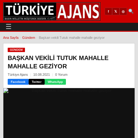
𝕏
◎
f
☰
Ana Sayfa
›
Gündem
›
Başkan vekili Tutuk mahalle mahalle geziyor
GÜNDEM
BAŞKAN VEKILI TUTUK MAHALLE
MAHALLE GEZIYOR
Türkiye Ajans
10.08.2021
0 Yorum
Facebook
Twitter
WhatsApp