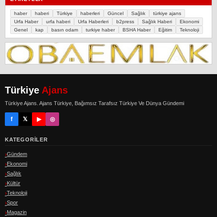
haber
haberi
Türkiye
haberleri
Güncel
Sağlık
türkiye ajans
Urfa Haber
urfa haberi
Urfa Haberleri
b2press
Sağlık Haberi
Ekonomi
Genel
kap
basın odam
turkiye haber
BSHA Haber
Eğitim
Teknoloji
Türkiye
Ajans
Türkiye Ajans. Ajans Türkiye, Bağımsız Tarafsız Türkiye Ve Dünya Gündemi
f
𝕏
▶
◎
KATEGORILER
Gündem
Ekonomi
Sağlık
Kültür
Teknoloji
Spor
Magazin