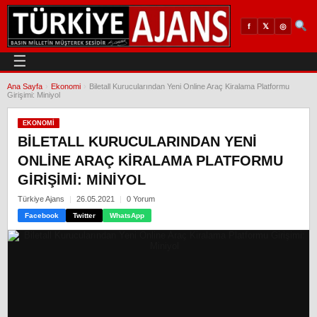
𝕏
◎
f
☰
Ana Sayfa
›
Ekonomi
›
Biletall Kurucularından Yeni Online Araç Kiralama Platformu
Girişimi: Miniyol
EKONOMI
BILETALL KURUCULARINDAN YENI
ONLINE ARAÇ KIRALAMA PLATFORMU
GIRIŞIMI: MINIYOL
Türkiye Ajans
26.05.2021
0 Yorum
Facebook
Twitter
WhatsApp