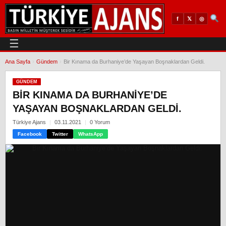
𝕏
◎
f
☰
Ana Sayfa
›
Gündem
›
Bir Kınama da Burhaniye’de Yaşayan Boşnaklardan Geldi.
GÜNDEM
BIR KINAMA DA BURHANIYE’DE
YAŞAYAN BOŞNAKLARDAN GELDI.
Türkiye Ajans
03.11.2021
0 Yorum
Facebook
Twitter
WhatsApp