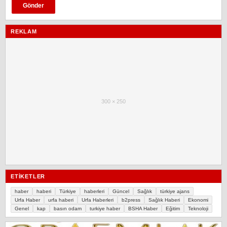
REKLAM
300 × 250
ETIKETLER
haber
haberi
Türkiye
haberleri
Güncel
Sağlık
türkiye ajans
Urfa Haber
urfa haberi
Urfa Haberleri
b2press
Sağlık Haberi
Ekonomi
Genel
kap
basın odam
turkiye haber
BSHA Haber
Eğitim
Teknoloji