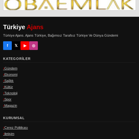
Türkiye
Ajans
Türkiye Ajans. Ajans Türkiye, Bağımsız Tarafsız Türkiye Ve Dünya Gündemi
f
𝕏
▶
◎
KATEGORILER
Gündem
Ekonomi
Sağlık
Kültür
Teknoloji
Spor
Magazin
KURUMSAL
Çerez Politikası
iletişim