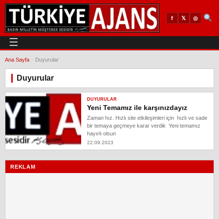
𝕏
◎
f
☰
Ana Sayfa
›
Duyurular
Duyurular
DUYURULAR
Yeni Temamız ile karşınızdayız
Zaman hız. Hızlı site etkileşimleri için hızlı ve sade
bir temaya geçmeye karar verdik Yeni temamız
hayırlı olsun
22.09.2023
REKLAM