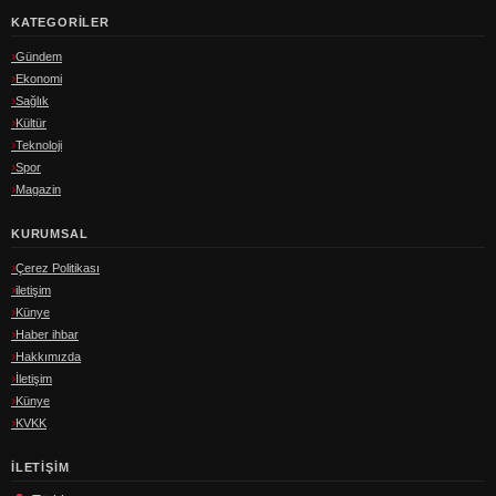
KATEGORILER
Gündem
Ekonomi
Sağlık
Kültür
Teknoloji
Spor
Magazin
KURUMSAL
Çerez Politikası
iletişim
Künye
Haber ihbar
Hakkımızda
İletişim
Künye
KVKK
İLETIŞIM