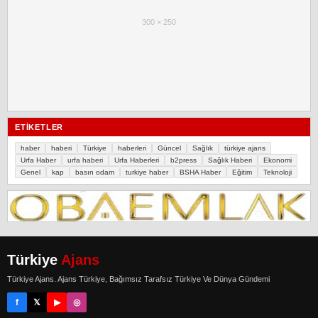
300 × 250
ETIKETLER
haber
haberi
Türkiye
haberleri
Güncel
Sağlık
türkiye ajans
Urfa Haber
urfa haberi
Urfa Haberleri
b2press
Sağlık Haberi
Ekonomi
Genel
kap
basın odam
turkiye haber
BSHA Haber
Eğitim
Teknoloji
Türkiye
Ajans
Türkiye Ajans. Ajans Türkiye, Bağımsız Tarafsız Türkiye Ve Dünya Gündemi
f
𝕏
▶
◎