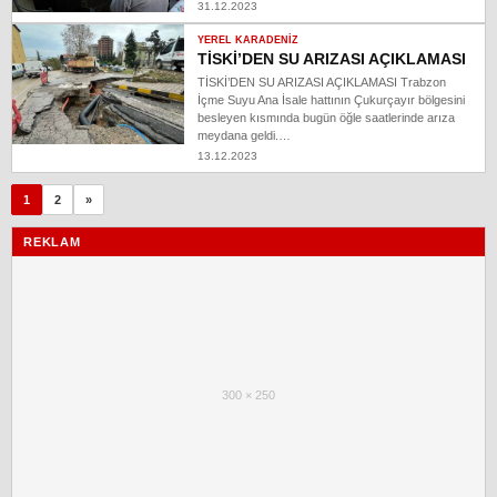
31.12.2023
YEREL KARADENIZ
TİSKİ’DEN SU ARIZASI AÇIKLAMASI
TİSKİ’DEN SU ARIZASI AÇIKLAMASI Trabzon
İçme Suyu Ana İsale hattının Çukurçayır bölgesini
besleyen kısmında bugün öğle saatlerinde arıza
meydana geldi.…
13.12.2023
1
2
»
REKLAM
300 × 250