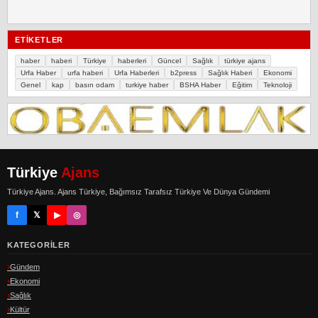
ETIKETLER
haber
haberi
Türkiye
haberleri
Güncel
Sağlık
türkiye ajans
Urfa Haber
urfa haberi
Urfa Haberleri
b2press
Sağlık Haberi
Ekonomi
Genel
kap
basın odam
turkiye haber
BSHA Haber
Eğitim
Teknoloji
Türkiye
Ajans
Türkiye Ajans. Ajans Türkiye, Bağımsız Tarafsız Türkiye Ve Dünya Gündemi
f
𝕏
▶
◎
KATEGORILER
Gündem
Ekonomi
Sağlık
Kültür