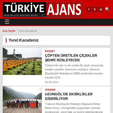
𝕏
◎
f
☰
Ana Sayfa
›
Yerel Karadeniz
Yerel Karadeniz
MANŞET
ÇÖPTEN ÜRETİLEN ÇİÇEKLER
ŞEHRİ SÜSLEYECEK
Türkiye’nin atık ısı ile ısıtılan ilk çiçek serasında
üretilen çiçekler Samsun’u süslüyor. Samsun
Büyükşehir Belediyesi (SBB) tarafından kurulan
serada 2024…
09.06.2024
GÜNDEM
UZUNGÖL’DE EKSİKLİKLER
GİDERİLİYOR
Trabzon Büyükşehir Belediye Başkanı Ahmet
Metin Genç, Uzungöl’deki çalışmaları yerinde
inceleyerek, yerel halk ve turizm işletmecileriyle