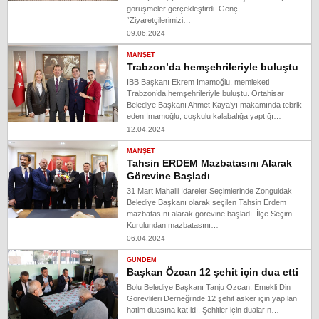
görüşmeler gerçekleştirdi. Genç,
“Ziyaretçilerimizi…
09.06.2024
MANŞET
Trabzon’da hemşehrileriyle buluştu
İBB Başkanı Ekrem İmamoğlu, memleketi
Trabzon’da hemşehrileriyle buluştu. Ortahisar
Belediye Başkanı Ahmet Kaya’yı makamında tebrik
eden İmamoğlu, coşkulu kalabalığa yaptığı…
12.04.2024
MANŞET
Tahsin ERDEM Mazbatasını Alarak
Görevine Başladı
31 Mart Mahalli İdareler Seçimlerinde Zonguldak
Belediye Başkanı olarak seçilen Tahsin Erdem
mazbatasını alarak görevine başladı. İlçe Seçim
Kurulundan mazbatasını…
06.04.2024
GÜNDEM
Başkan Özcan 12 şehit için dua etti
Bolu Belediye Başkanı Tanju Özcan, Emekli Din
Görevlileri Derneği’nde 12 şehit asker için yapılan
hatim duasına katıldı. Şehitler için duaların…