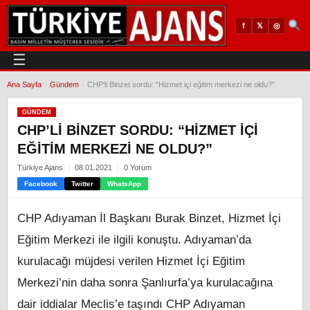
𝕏
◎
f
☰
Ana Sayfa
›
Gündem
›
CHP’li Binzet sordu: “Hizmet içi eğitim merkezi ne oldu?”
GÜNDEM
CHP’LI BINZET SORDU: “HIZMET IÇI
EĞITIM MERKEZI NE OLDU?”
Türkiye Ajans
08.01.2021
0 Yorum
Facebook
Twitter
WhatsApp
CHP Adıyaman İl Başkanı Burak Binzet, Hizmet İçi
Eğitim Merkezi ile ilgili konuştu. Adıyaman’da
kurulacağı müjdesi verilen Hizmet İçi Eğitim
Merkezi’nin daha sonra Şanlıurfa’ya kurulacağına
dair iddialar Meclis’e taşındı CHP Adıyaman