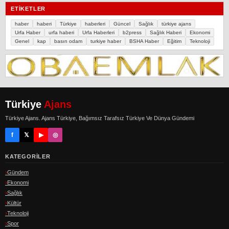
ETIKETLER
haber
haberi
Türkiye
haberleri
Güncel
Sağlık
türkiye ajans
Urfa Haber
urfa haberi
Urfa Haberleri
b2press
Sağlık Haberi
Ekonomi
Genel
kap
basın odam
turkiye haber
BSHA Haber
Eğitim
Teknoloji
Türkiye
Ajans
Türkiye Ajans. Ajans Türkiye, Bağımsız Tarafsız Türkiye Ve Dünya Gündemi
f
𝕏
▶
◎
KATEGORILER
Gündem
Ekonomi
Sağlık
Kültür
Teknoloji
Spor