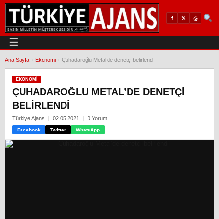
𝕏
◎
f
☰
Ana Sayfa
›
Ekonomi
›
Çuhadaroğlu Metal’de denetçi belirlendi
EKONOMI
ÇUHADAROĞLU METAL’DE DENETÇI
BELIRLENDI
Türkiye Ajans
02.05.2021
0 Yorum
Facebook
Twitter
WhatsApp