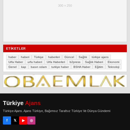
300 × 250
ETIKETLER
haber
haberi
Türkiye
haberleri
Güncel
Sağlık
türkiye ajans
Urfa Haber
urfa haberi
Urfa Haberleri
b2press
Sağlık Haberi
Ekonomi
Genel
kap
basın odam
turkiye haber
BSHA Haber
Eğitim
Teknoloji
Türkiye
Ajans
Türkiye Ajans. Ajans Türkiye, Bağımsız Tarafsız Türkiye Ve Dünya Gündemi
f
𝕏
▶
◎