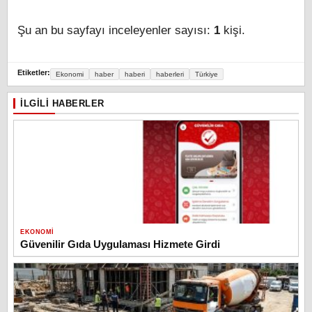
Şu an bu sayfayı inceleyenler sayısı:
1
kişi.
Etiketler:
Ekonomi
haber
haberi
haberleri
Türkiye
İLGILI HABERLER
EKONOMI
Güvenilir Gıda Uygulaması Hizmete Girdi