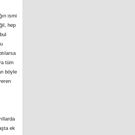
ğın ismi
il, hep
bul
Bu
tılarsa
ya tüm
an böyle
 veren
ıllarda
aşta ek