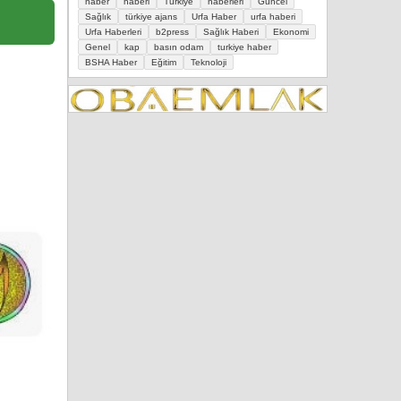
haber
haberi
Türkiye
haberleri
Güncel
Sağlık
türkiye ajans
Urfa Haber
urfa haberi
Urfa Haberleri
b2press
Sağlık Haberi
Ekonomi
Genel
kap
basın odam
turkiye haber
BSHA Haber
Eğitim
Teknoloji