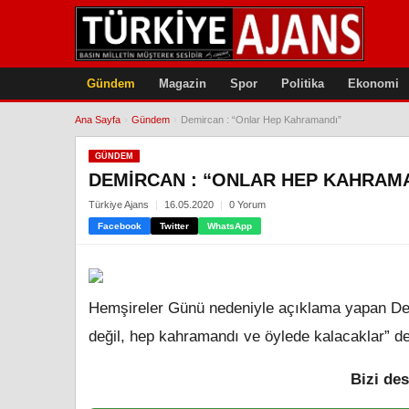
Gündem
Magazin
Spor
Politika
Ekonomi
Ana Sayfa
›
Gündem
›
Demircan : “Onlar Hep Kahramandı”
GÜNDEM
DEMIRCAN : “ONLAR HEP KAHRAM
Türkiye Ajans
16.05.2020
0 Yorum
Facebook
Twitter
WhatsApp
Hemşireler Günü nedeniyle açıklama yapan De
değil, hep kahramandı ve öylede kalacaklar” de
Bizi des