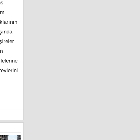
ns
em
klarının
aşında
ireler
an
lelerine
evlerini