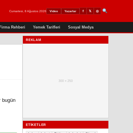
𝕏
◎
f
Cumartesi, 8 Ağustos 2026
Video
Yazarlar
Firma Rehberi
Yemek Tarifleri
Sosyal Medya
REKLAM
300 × 250
r bugün
ETIKETLER