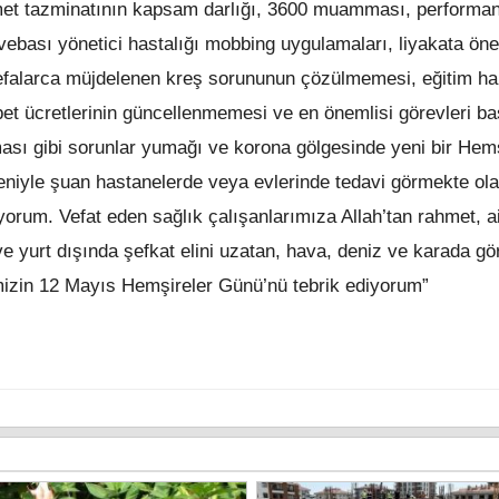
izmet tazminatının kapsam darlığı, 3600 muamması, performa
ebası yönetici hastalığı mobbing uygulamaları, liyakata ön
defalarca müjdelenen kreş sorununun çözülmemesi, eğitim ha
et ücretlerinin güncellenmemesi ve en önemlisi görevleri b
ması gibi sorunlar yumağı ve korona gölgesinde yeni bir Hemş
eniyle şuan hastanelerde veya evlerinde tedavi görmekte ol
orum. Vefat eden sağlık çalışanlarımıza Allah’tan rahmet, ai
ve yurt dışında şefkat elini uzatan, hava, deniz ve karada gör
imizin 12 Mayıs Hemşireler Günü’nü tebrik ediyorum”