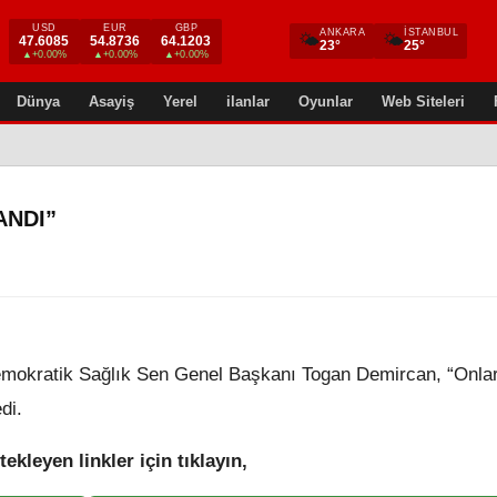
USD
EUR
GBP
ANKARA
İSTANBUL
🌤
🌤
47.6085
54.8736
64.1203
23°
25°
▲+0.00%
▲+0.00%
▲+0.00%
Dünya
Asayiş
Yerel
ilanlar
Oyunlar
Web Siteleri
ANDI”
mokratik Sağlık Sen Genel Başkanı Togan Demircan, “Onla
di.
tekleyen linkler için tıklayın,