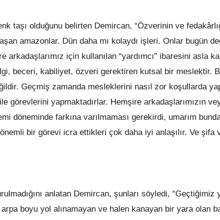
nk taşı olduğunu belirten Demircan, “Özverinin ve fedakârlı
aşan amazonlar. Dün daha mı kolaydı işleri. Onlar bugün değ
 arkadaşlarımız için kullanılan “yardımcı” ibaresini asla ka
i, beceri, kabiliyet, özveri gerektiren kutsal bir meslektir. 
ğildir. Geçmiş zamanda mesleklerini nasıl zor koşullarda yap
ile görevlerini yapmaktadırlar. Hemşire arkadaşlarımızın ve
demi döneminde farkına varılmaması gerekirdi, umarım bund
nemli bir görevi icra ettikleri çok daha iyi anlaşılır. Ve şifa
ulmadığını anlatan Demircan, şunları söyledi, “Geçtiğimiz y
bir arpa boyu yol alınamayan ve halen kanayan bir yara olan b