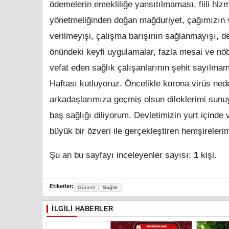
ödemelerin emekliliğe yansıtılmaması, fiili h
yönetmeliğinden doğan mağduriyet, çağımızın v
verilmeyişi, çalışma barışının sağlanmayışı, 
önündeki keyfi uygulamalar, fazla mesai ve nöb
vefat eden sağlık çalışanlarının şehit sayılma
Haftası kutluyoruz. Öncelikle korona virüs ned
arkadaşlarımıza geçmiş olsun dileklerimi sunuy
baş sağlığı diliyorum. Devletimizin yurt içinde 
büyük bir özveri ile gerçekleştiren hemşireler
Şu an bu sayfayı inceleyenler sayısı:
1
kişi.
Etiketler:
Güncel
Sağlık
İLGILI HABERLER