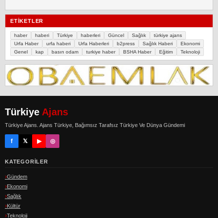
ETIKETLER
haber
haberi
Türkiye
haberleri
Güncel
Sağlık
türkiye ajans
Urfa Haber
urfa haberi
Urfa Haberleri
b2press
Sağlık Haberi
Ekonomi
Genel
kap
basın odam
turkiye haber
BSHA Haber
Eğitim
Teknoloji
Türkiye
Ajans
Türkiye Ajans. Ajans Türkiye, Bağımsız Tarafsız Türkiye Ve Dünya Gündemi
f
𝕏
▶
◎
KATEGORILER
Gündem
Ekonomi
Sağlık
Kültür
Teknoloji