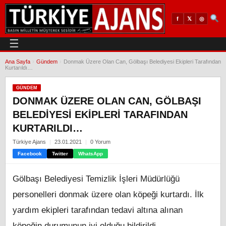
𝕏
◎
f
☰
Ana Sayfa
›
Gündem
›
Donmak Üzere Olan Can, Gölbaşı Belediyesi Ekipleri Tarafından
Kurtarıldı…
GÜNDEM
DONMAK ÜZERE OLAN CAN, GÖLBAŞI
BELEDIYESI EKIPLERI TARAFINDAN
KURTARILDI…
Türkiye Ajans
23.01.2021
0 Yorum
Facebook
Twitter
WhatsApp
Gölbaşı Belediyesi Temizlik İşleri Müdürlüğü
personelleri donmak üzere olan köpeği kurtardı. İlk
yardım ekipleri tarafından tedavi altına alınan
köpeğin durumunun iyi olduğu bildirildi.