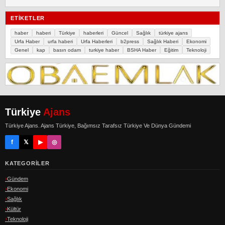
ETIKETLER
haber
haberi
Türkiye
haberleri
Güncel
Sağlık
türkiye ajans
Urfa Haber
urfa haberi
Urfa Haberleri
b2press
Sağlık Haberi
Ekonomi
Genel
kap
basın odam
turkiye haber
BSHA Haber
Eğitim
Teknoloji
Türkiye
Ajans
Türkiye Ajans. Ajans Türkiye, Bağımsız Tarafsız Türkiye Ve Dünya Gündemi
f
𝕏
▶
◎
KATEGORILER
Gündem
Ekonomi
Sağlık
Kültür
Teknoloji