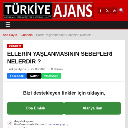
𝕏
◎
f
☰
Ana Sayfa
›
Gündem
›
Ellerin Yaşlanmasının Sebepleri Nelerdir ?
GÜNDEM
ELLERIN YAŞLANMASININ SEBEPLERI
NELERDIR ?
Türkiye Ajans
27.09.2020
0 Yorum
Facebook
Twitter
WhatsApp
Bizi destekleyen linkler için tıklayın,
Oba Emlak
Alanya ilan