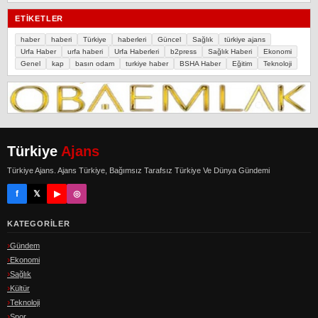
ETIKETLER
haber
haberi
Türkiye
haberleri
Güncel
Sağlık
türkiye ajans
Urfa Haber
urfa haberi
Urfa Haberleri
b2press
Sağlık Haberi
Ekonomi
Genel
kap
basın odam
turkiye haber
BSHA Haber
Eğitim
Teknoloji
Türkiye
Ajans
Türkiye Ajans. Ajans Türkiye, Bağımsız Tarafsız Türkiye Ve Dünya Gündemi
f
𝕏
▶
◎
KATEGORILER
Gündem
Ekonomi
Sağlık
Kültür
Teknoloji
Spor