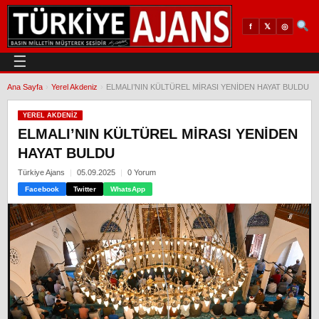
𝕏
◎
f
☰
Ana Sayfa
›
Yerel Akdeniz
›
ELMALI’NIN KÜLTÜREL MİRASI YENİDEN HAYAT BULDU
YEREL AKDENIZ
ELMALI’NIN KÜLTÜREL MİRASI YENİDEN
HAYAT BULDU
Türkiye Ajans
05.09.2025
0 Yorum
Facebook
Twitter
WhatsApp