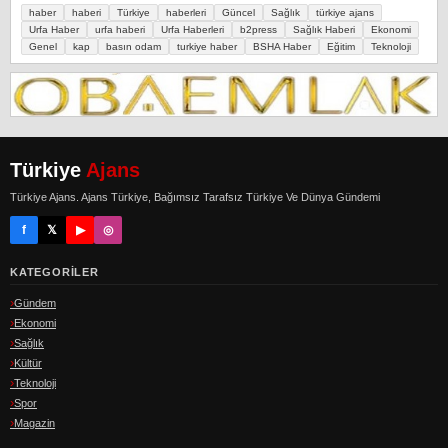
haber
haberi
Türkiye
haberleri
Güncel
Sağlık
türkiye ajans
Urfa Haber
urfa haberi
Urfa Haberleri
b2press
Sağlık Haberi
Ekonomi
Genel
kap
basın odam
turkiye haber
BSHA Haber
Eğitim
Teknoloji
Türkiye
Ajans
Türkiye Ajans. Ajans Türkiye, Bağımsız Tarafsız Türkiye Ve Dünya Gündemi
f
𝕏
▶
◎
KATEGORILER
Gündem
Ekonomi
Sağlık
Kültür
Teknoloji
Spor
Magazin