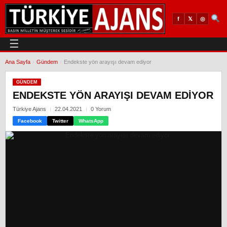
𝕏
◎
f
☰
Ana Sayfa
›
Gündem
›
Endekste yön arayışı devam ediyor
GÜNDEM
ENDEKSTE YÖN ARAYIŞI DEVAM EDIYOR
Türkiye Ajans
22.04.2021
0 Yorum
Facebook
Twitter
WhatsApp