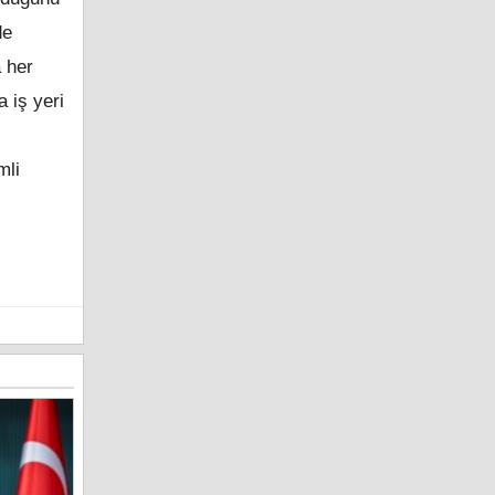
de
a her
 iş yeri
mli