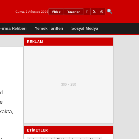
𝕏
◎
f
Cuma, 7 Ağustos 2026
Video
Yazarlar
Firma Rehberi
Yemek Tarifleri
Sosyal Medya
REKLAM
300 × 250
vi
me
kakta,
ETIKETLER