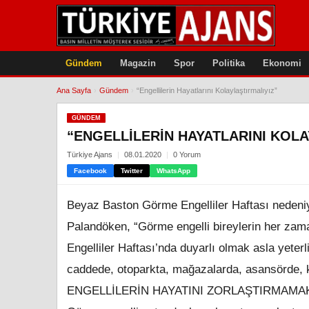
Gündem
Magazin
Spor
Politika
Ekonomi
Ana Sayfa
›
Gündem
›
“Engellilerin Hayatlarını Kolaylaştırmalıyız”
GÜNDEM
“ENGELLILERIN HAYATLARINI KOLA
Türkiye Ajans
08.01.2020
0 Yorum
Facebook
Twitter
WhatsApp
Beyaz Baston Görme Engelliler Haftası nedeni
Palandöken, “Görme engelli bireylerin her zam
Engelliler Haftası’nda duyarlı olmak asla yeter
caddede, otoparkta, mağazalarda, asansörde, k
ENGELLİLERİN HAYATINI ZORLAŞTIRMAMA