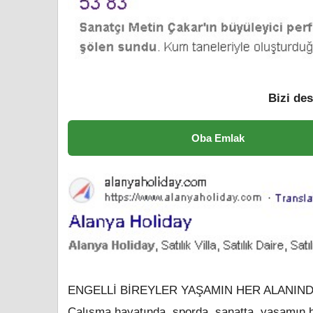
Bizi des
Oba Emlak
ENGELLİ BİREYLER YAŞAMIN HER ALANIN
Çalışma hayatında, sporda, sanatta, yaşamın he