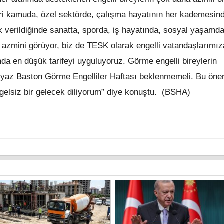
ri kamuda, özel sektörde, çalışma hayatının her kademesin
ek verildiğinde sanatta, sporda, iş hayatında, sosyal yaşamd
 azmini görüyor, biz de TESK olarak engelli vatandaşlarımıza
rında en düşük tarifeyi uyguluyoruz. Görme engelli bireylerin
Beyaz Baston Görme Engelliler Haftası beklenmemeli. Bu öne
gelsiz bir gelecek diliyorum” diye konuştu. (BSHA)