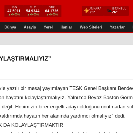
USD
EUR
GBP
ANKARA
İSTANBUL
🌤
47.5911
54.9344
64.1736
25°
26°
▲+0.00%
▲+0.00%
▲+0.00%
Dünya
Asayiş
Yerel
ilanlar
Web Siteleri
Yazarlar
YLAŞTIRMALIYIZ”
yle yazılı bir mesaj yayımlayan TESK Genel Başkanı Bende
an hayatını kolaylaştırmalıyız. Yalnızca Beyaz Baston Gör
li değil. Hepimizin birer engelli adayı olduğunu unutmadan so
aldırımda hayatın her alanında yardımcı olmalıyız” dedi.
K DA KOLAYLAŞTIRMAKTIR