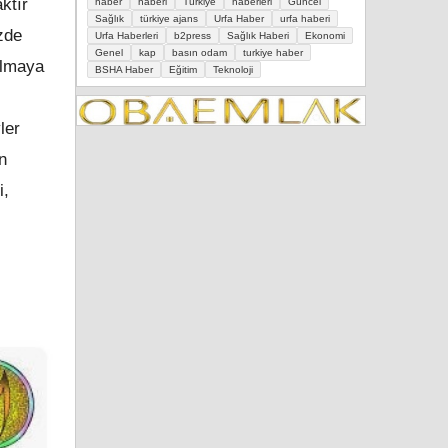
ktır
haber
haberi
Türkiye
haberleri
Güncel
Sağlık
türkiye ajans
Urfa Haber
urfa haberi
zde
Urfa Haberleri
b2press
Sağlık Haberi
Ekonomi
Genel
kap
basın odam
turkiye haber
ulmaya
BSHA Haber
Eğitim
Teknoloji
ler
n
i,