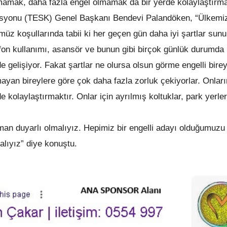
rmamak, daha fazla engel olmamak da bir yerde kolaylaştırma
rasyonu (TESK) Genel Başkanı Bendevi Palandöken, “Ülkemi
üz koşullarında tabii ki her geçen gün daha iyi şartlar sun
elefon kullanımı, asansör ve bunun gibi birçok günlük durumda
e gelişiyor. Fakat şartlar ne olursa olsun görme engelli birey
ayan bireylere göre çok daha fazla zorluk çekiyorlar. Onları
 kolaylaştırmaktır. Onlar için ayrılmış koltuklar, park yerler
aman duyarlı olmalıyız. Hepimiz bir engelli adayı olduğumuzu
lıyız” diye konuştu.