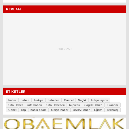
REKLAM
300 × 250
ETIKETLER
haber
haberi
Türkiye
haberleri
Güncel
Sağlık
türkiye ajans
Urfa Haber
urfa haberi
Urfa Haberleri
b2press
Sağlık Haberi
Ekonomi
Genel
kap
basın odam
turkiye haber
BSHA Haber
Eğitim
Teknoloji