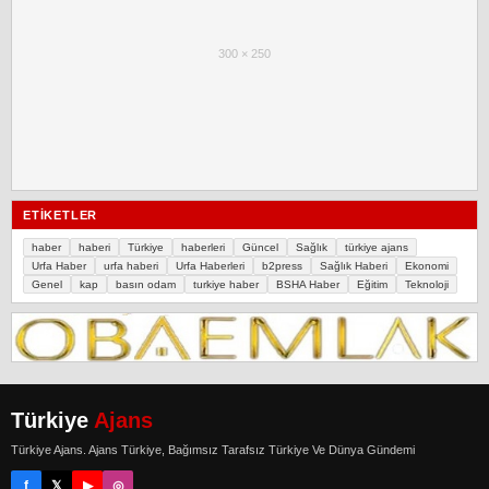
300 × 250
ETIKETLER
haber
haberi
Türkiye
haberleri
Güncel
Sağlık
türkiye ajans
Urfa Haber
urfa haberi
Urfa Haberleri
b2press
Sağlık Haberi
Ekonomi
Genel
kap
basın odam
turkiye haber
BSHA Haber
Eğitim
Teknoloji
Türkiye
Ajans
Türkiye Ajans. Ajans Türkiye, Bağımsız Tarafsız Türkiye Ve Dünya Gündemi
f
𝕏
▶
◎