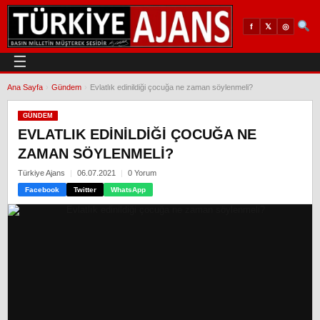
𝕏
◎
f
☰
Ana Sayfa
›
Gündem
›
Evlatlık edinildiği çocuğa ne zaman söylenmeli?
GÜNDEM
EVLATLIK EDINILDIĞI ÇOCUĞA NE
ZAMAN SÖYLENMELI?
Türkiye Ajans
06.07.2021
0 Yorum
Facebook
Twitter
WhatsApp