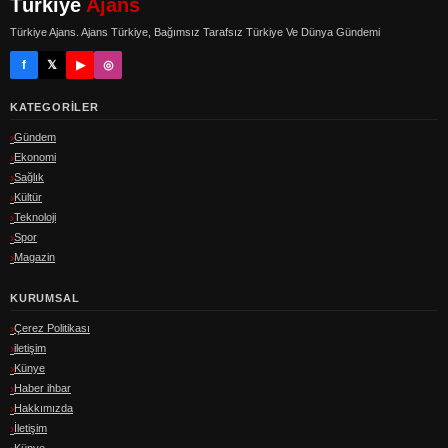
Türkiye
Ajans
Türkiye Ajans. Ajans Türkiye, Bağımsız Tarafsız Türkiye Ve Dünya Gündemi
f
𝕏
▶
◎
KATEGORILER
Gündem
Ekonomi
Sağlık
Kültür
Teknoloji
Spor
Magazin
KURUMSAL
Çerez Politikası
iletişim
Künye
Haber ihbar
Hakkımızda
İletişim