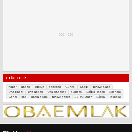
300 × 250
ETIKETLER
haber
haberi
Türkiye
haberleri
Güncel
Sağlık
türkiye ajans
Urfa Haber
urfa haberi
Urfa Haberleri
b2press
Sağlık Haberi
Ekonomi
Genel
kap
basın odam
turkiye haber
BSHA Haber
Eğitim
Teknoloji