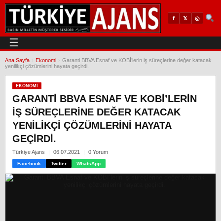
𝕏
◎
f
☰
Ana Sayfa
›
Ekonomi
›
Garanti BBVA Esnaf ve KOBİ’lerin iş süreçlerine değer katacak
yenilikçi çözümlerini hayata geçirdi.
EKONOMI
GARANTI BBVA ESNAF VE KOBİ’LERIN
IŞ SÜREÇLERINE DEĞER KATACAK
YENILIKÇI ÇÖZÜMLERINI HAYATA
GEÇIRDI.
Türkiye Ajans
06.07.2021
0 Yorum
Facebook
Twitter
WhatsApp