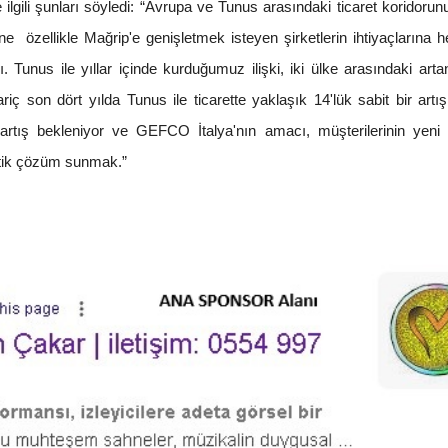
lgili şunları söyledi: “Avrupa ve Tunus arasındaki ticaret koridor
e özellikle Mağrip'e genişletmek isteyen şirketlerin ihtiyaçlarına
unus ile yıllar içinde kurduğumuz ilişki, iki ülke arasındaki artan
ç son dört yılda Tunus ile ticarette yaklaşık 14'lük sabit bir artış
 artış bekleniyor ve GEFCO İtalya'nın amacı, müşterilerinin yeni 
istik çözüm sunmak.”