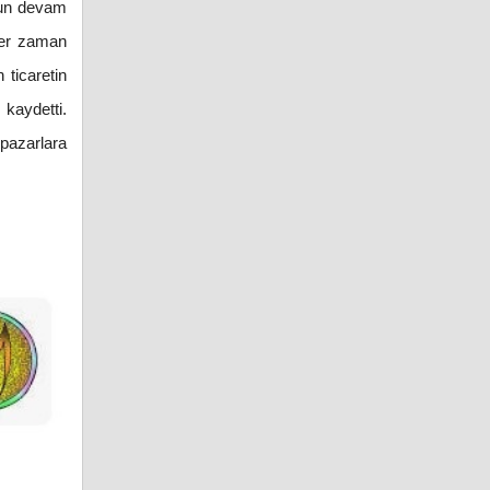
unun devam
 her zaman
 ticaretin
 kaydetti.
pazarlara