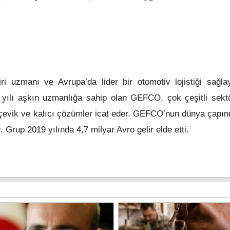
i uzmanı ve Avrupa’da lider bir otomotiv lojistiği sağlayı
0 yılı aşkın uzmanlığa sahip olan GEFCO, çok çeşitli sektö
lı, çevik ve kalıcı çözümler icat eder. GEFCO’nun dünya çapın
. Grup 2019 yılında 4,7 milyar Avro gelir elde etti.