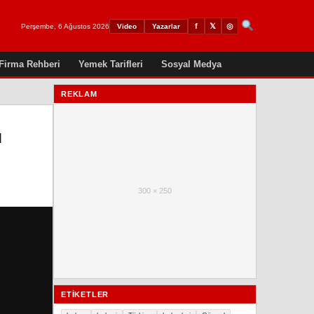
𝕏
◎
f
Perşembe, 6 Ağustos 2026
Video
Yazarlar
Firma Rehberi
Yemek Tarifleri
Sosyal Medya
REKLAM
M
300 × 250
ETIKETLER