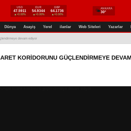
USD
EUR
GBP
ANKARA
🌤
47.5911
54.9344
64.1736
30°
▲+0.00%
▲+0.00%
▲+0.00%
Dünya
Asayiş
Yerel
ilanlar
Web Siteleri
Yazarlar
üçlendirmeye devam ediyor
ICARET KORIDORUNU GÜÇLENDIRMEYE DEVA