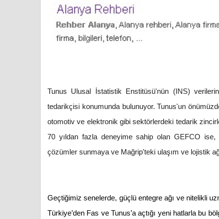
Tunus Ulusal İstatistik Enstitüsü'nün (INS) veriler
tedarikçisi konumunda bulunuyor. Tunus'un önümüzdeki 
otomotiv ve elektronik gibi sektörlerdeki tedarik zinc
70 yıldan fazla deneyime sahip olan GEFCO ise, b
çözümler sunmaya ve Mağrip'teki ulaşım ve lojistik a
Geçtiğimiz senelerde, güçlü entegre ağı ve nitelikli u
Türkiye’den Fas ve Tunus’a açtığı yeni hatlarla bu bö