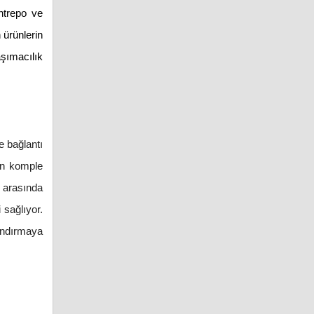
ntrepo ve
 ürünlerin
aşımacılık
e bağlantı
ten komple
e arasında
 sağlıyor.
landırmaya