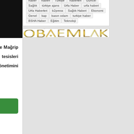
haber
haberi
Türkiye
haberleri
Güncel
Sağlık
türkiye ajans
Urfa Haber
urfa haberi
Urfa Haberleri
b2press
Sağlık Haberi
Ekonomi
Genel
kap
basın odam
turkiye haber
BSHA Haber
Eğitim
Teknoloji
le Mağrip
tesisleri
önetimini