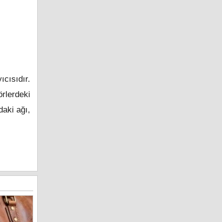
cısıdır.
rlerdeki
daki ağı,