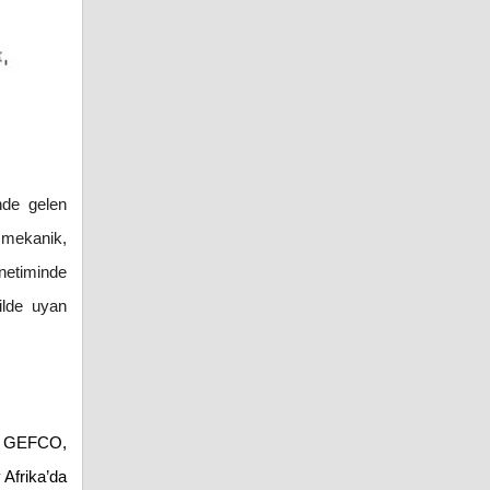
nde gelen
, mekanik,
önetiminde
ilde uyan
ren GEFCO,
 Afrika’da