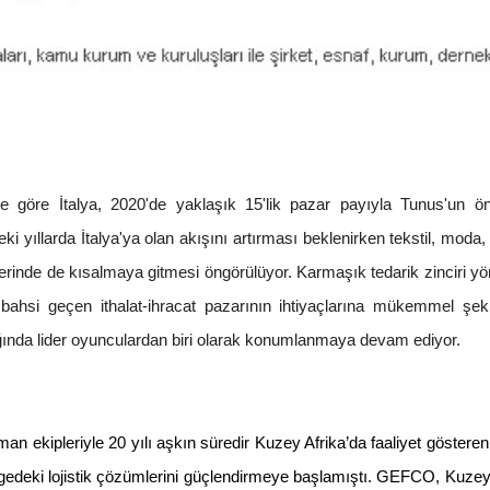
ine göre İtalya, 2020'de yaklaşık 15'lik pazar payıyla Tunus'un ö
yıllarda İtalya'ya olan akışını artırması beklenirken tekstil, moda
irlerinde de kısalmaya gitmesi öngörülüyor. Karmaşık tedarik zinciri y
ahsi geçen ithalat-ihracat pazarının ihtiyaçlarına mükemmel şek
ğında lider oyunculardan biri olarak konumlanmaya devam ediyor.
zman ekipleriyle 20 yılı aşkın süredir Kuzey Afrika’da faaliyet göste
lgedeki lojistik çözümlerini güçlendirmeye başlamıştı. GEFCO, Kuzey