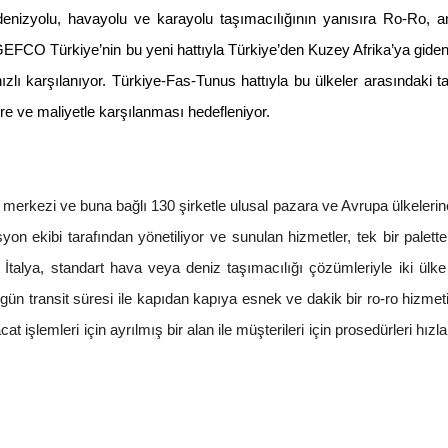
nizyolu, havayolu ve karayolu taşımacılığının yanısıra Ro-Ro, a
FCO Türkiye’nin bu yeni hattıyla Türkiye’den Kuzey Afrika’ya giden
 hızlı karşılanıyor. Türkiye-Fas-Tunus hattıyla bu ülkeler arasındaki t
süre ve maliyetle karşılanması hedefleniyor.
rkezi ve buna bağlı 130 şirketle ulusal pazara ve Avrupa ülkelerin
syon ekibi tarafından yönetiliyor ve sunulan hizmetler, tek bir palet
 İtalya, standart hava veya deniz taşımacılığı çözümleriyle iki ülk
4 gün transit süresi ile kapıdan kapıya esnek ve dakik bir ro-ro hizmeti
 işlemleri için ayrılmış bir alan ile müşterileri için prosedürleri hız