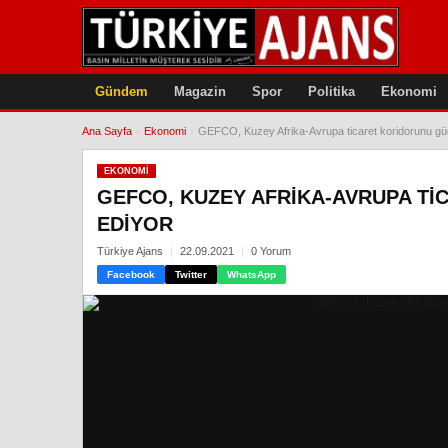
Gündem
Magazin
Spor
Politika
Ekonomi
Ana Sayfa
›
Ekonomi
›
GEFCO, Kuzey Afrika-Avrupa ticaret koridorunu g
EKONOMI
GEFCO, KUZEY AFRIKA-AVRUPA T
EDIYOR
Türkiye Ajans
22.09.2021
0 Yorum
Facebook
Twitter
WhatsApp