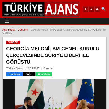
𝕏
◎
f
☰
Ana Sayfa
›
Gündem
›
Georgia Meloni, BM Genel Kurulu Çerçevesinde Suriye Lideri ile
Görüştü
GÜNDEM
GEORGIA MELONI, BM GENEL KURULU
ÇERÇEVESINDE SURIYE LIDERI ILE
GÖRÜŞTÜ
Türkiye Ajans
24.09.2025
0 Yorum
Facebook
Twitter
WhatsApp