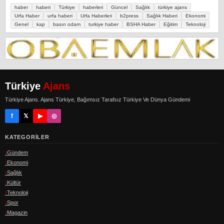
haber
haberi
Türkiye
haberleri
Güncel
Sağlık
türkiye ajans
Urfa Haber
urfa haberi
Urfa Haberleri
b2press
Sağlık Haberi
Ekonomi
Genel
kap
basın odam
turkiye haber
BSHA Haber
Eğitim
Teknoloji
Türkiye
Ajans
Türkiye Ajans. Ajans Türkiye, Bağımsız Tarafsız Türkiye Ve Dünya Gündemi
f
𝕏
▶
◎
KATEGORILER
Gündem
Ekonomi
Sağlık
Kültür
Teknoloji
Spor
Magazin