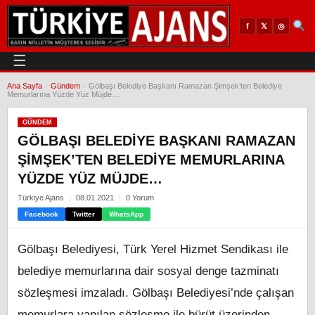
𝕏
◎
f
☰
Ana Sayfa
›
Gündem
›
Gölbaşı Belediye Başkanı Ramazan Şimşek’ten Belediye
Memurlarına Yüzde Yüz Müjde…
GÜNDEM
GÖLBAŞI BELEDIYE BAŞKANI RAMAZAN
ŞIMŞEK’TEN BELEDIYE MEMURLARINA
YÜZDE YÜZ MÜJDE…
Türkiye Ajans
08.01.2021
0 Yorum
Facebook
Twitter
WhatsApp
Gölbaşı Belediyesi, Türk Yerel Hizmet Sendikası ile
belediye memurlarına dair sosyal denge tazminatı
sözleşmesi imzaladı. Gölbaşı Belediyesi’nde çalışan
memurlara yapılan sözleşme ile bürüt üzerinden