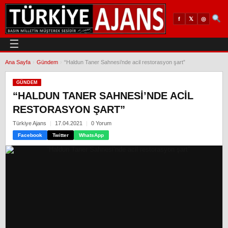
𝕏
◎
f
☰
Ana Sayfa
›
Gündem
›
“Haldun Taner Sahnesi’nde acil restorasyon şart”
GÜNDEM
“HALDUN TANER SAHNESI’NDE ACIL
RESTORASYON ŞART”
Türkiye Ajans
17.04.2021
0 Yorum
Facebook
Twitter
WhatsApp