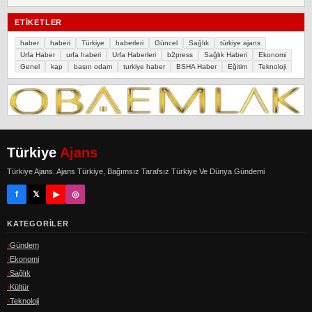
ETIKETLER
haber
haberi
Türkiye
haberleri
Güncel
Sağlık
türkiye ajans
Urfa Haber
urfa haberi
Urfa Haberleri
b2press
Sağlık Haberi
Ekonomi
Genel
kap
basın odam
turkiye haber
BSHA Haber
Eğitim
Teknoloji
Türkiye
Ajans
Türkiye Ajans. Ajans Türkiye, Bağımsız Tarafsız Türkiye Ve Dünya Gündemi
f
𝕏
▶
◎
KATEGORILER
Gündem
Ekonomi
Sağlık
Kültür
Teknoloji