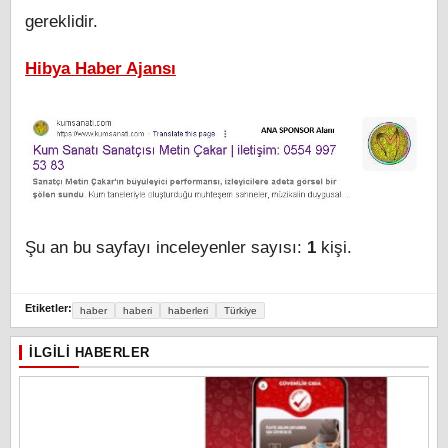
gereklidir.
Hibya Haber Ajansı
Şu an bu sayfayı inceleyenler sayısı:
1
kişi.
Etiketler:
haber
haberi
haberleri
Türkiye
İLGILI HABERLER