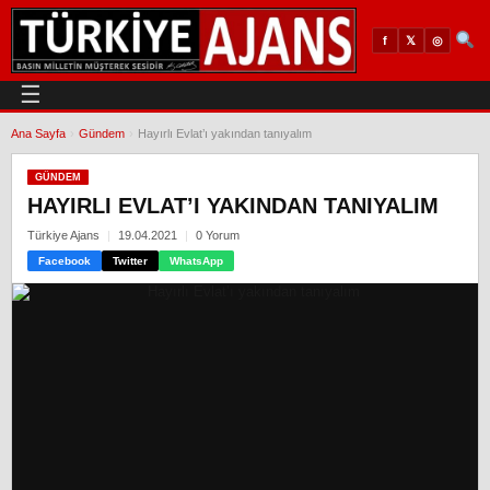
𝕏
◎
f
☰
Ana Sayfa
›
Gündem
›
Hayırlı Evlat’ı yakından tanıyalım
GÜNDEM
HAYIRLI EVLAT’I YAKINDAN TANIYALIM
Türkiye Ajans
19.04.2021
0 Yorum
Facebook
Twitter
WhatsApp