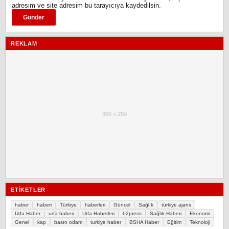
adresim ve site adresim bu tarayıcıya kaydedilsin.
REKLAM
300 × 250
ETIKETLER
haber
haberi
Türkiye
haberleri
Güncel
Sağlık
türkiye ajans
Urfa Haber
urfa haberi
Urfa Haberleri
b2press
Sağlık Haberi
Ekonomi
Genel
kap
basın odam
turkiye haber
BSHA Haber
Eğitim
Teknoloji