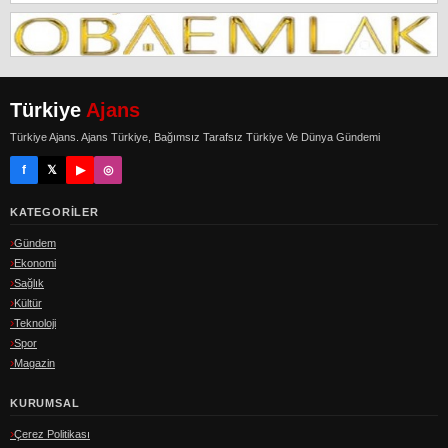
Türkiye
Ajans
Türkiye Ajans. Ajans Türkiye, Bağımsız Tarafsız Türkiye Ve Dünya Gündemi
f
𝕏
▶
◎
KATEGORILER
Gündem
Ekonomi
Sağlık
Kültür
Teknoloji
Spor
Magazin
KURUMSAL
Çerez Politikası