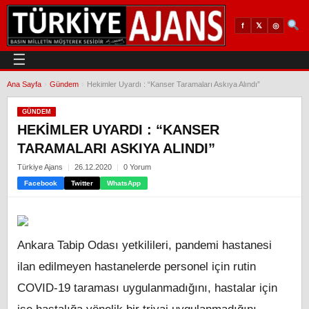
𝕏
◎
f
☰
Ana Sayfa
›
Gündem
›
Hekimler Uyardı : “Kanser Taramaları Askıya Alındı”
GÜNDEM
HEKIMLER UYARDI : “KANSER
TARAMALARI ASKIYA ALINDI”
Türkiye Ajans
26.12.2020
0 Yorum
Facebook
Twitter
WhatsApp
Ankara Tabip Odası yetkilileri, pandemi hastanesi
ilan edilmeyen hastanelerde personel için rutin
COVID-19 taraması uygulanmadığını, hastalar için