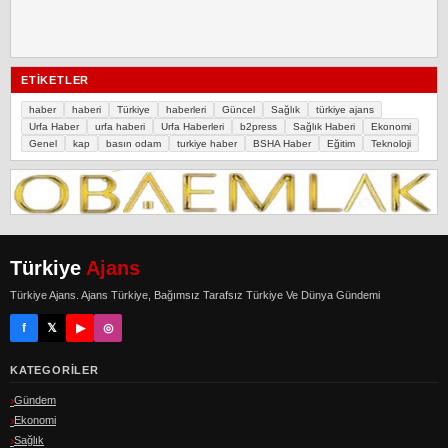
ETIKETLER
haber
haberi
Türkiye
haberleri
Güncel
Sağlık
türkiye ajans
Urfa Haber
urfa haberi
Urfa Haberleri
b2press
Sağlık Haberi
Ekonomi
Genel
kap
basın odam
turkiye haber
BSHA Haber
Eğitim
Teknoloji
Türkiye
Ajans
Türkiye Ajans. Ajans Türkiye, Bağımsız Tarafsız Türkiye Ve Dünya Gündemi
f
𝕏
▶
◎
KATEGORILER
Gündem
Ekonomi
Sağlık