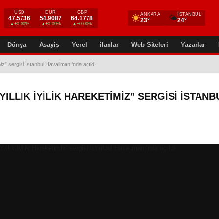
USD
EUR
GBP
ANKARA
İSTANBUL
🌤
47.5736
54.9087
64.1778
23°
24°
▲+0.00%
▲+0.00%
▲+0.00%
Dünya
Asayiş
Yerel
ilanlar
Web Siteleri
Yazarlar
imiz” sergisi İstanbul Havalimanı’nda açıldı
 YILLIK İYILIK HAREKETIMIZ” SERGISI İSTANB