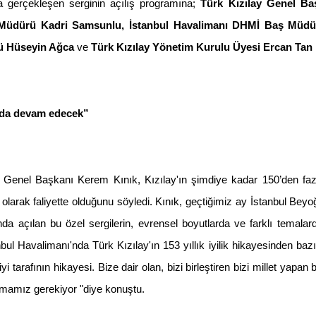
da gerçekleşen serginin açılış programına;
Türk Kızılay Genel Ba
 Müdürü Kadri Samsunlu, İstanbul Havalimanı DHMİ Baş Müdü
rü Hüseyin Ağca
ve
Türk Kızılay Yönetim Kurulu Üyesi Ercan Tan
arda devam edecek”
 Genel Başkanı Kerem Kınık, Kızılay'ın şimdiye kadar 150’den faz
larak faliyette olduğunu söyledi. Kınık, geçtiğimiz ay İstanbul Beyoğl
a açılan bu özel sergilerin, evrensel boyutlarda ve farklı temala
nbul Havalimanı'nda Türk Kızılay'ın 153 yıllık iyilik hikayesinden bazı
yi tarafının hikayesi. Bize dair olan, bizi birleştiren bizi millet yapan 
mamız gerekiyor "diye konuştu.