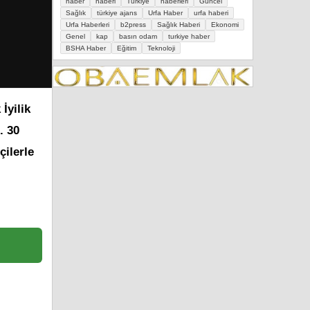
haber
haberi
Türkiye
haberleri
Güncel
Sağlık
türkiye ajans
Urfa Haber
urfa haberi
Urfa Haberleri
b2press
Sağlık Haberi
Ekonomi
Genel
kap
basın odam
turkiye haber
BSHA Haber
Eğitim
Teknoloji
İyilik
. 30
çilerle