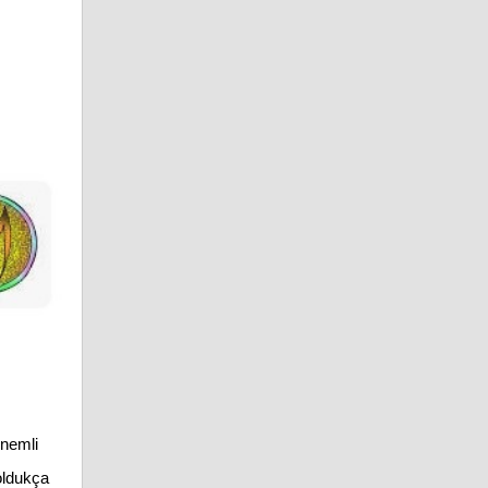
önemli
oldukça