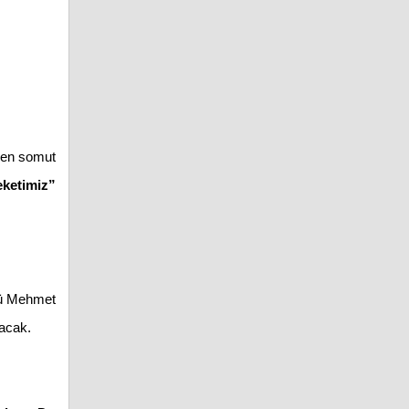
n en somut
eketimiz”
örü Mehmet
alacak.