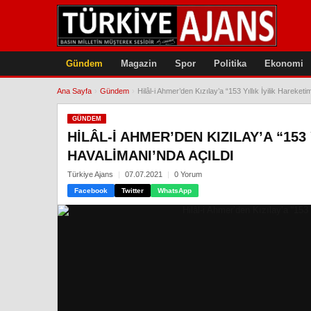
Gündem
Magazin
Spor
Politika
Ekonomi
Ana Sayfa
›
Gündem
›
Hilâl-i Ahmer’den Kızılay’a “153 Yıllık İyilik Hareket
GÜNDEM
HILÂL-I AHMER’DEN KIZILAY’A “153
HAVALIMANI’NDA AÇILDI
Türkiye Ajans
07.07.2021
0 Yorum
Facebook
Twitter
WhatsApp