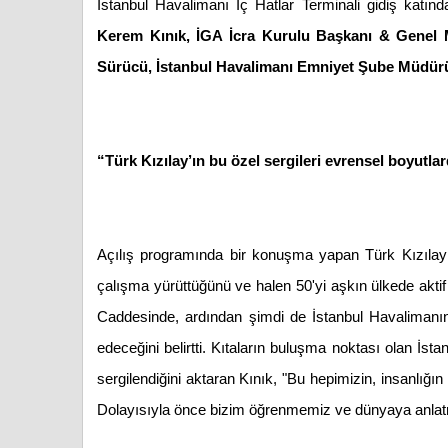
İstanbul Havalimanı İç Hatlar Terminali gidiş katın
Kerem Kınık, İGA İcra Kurulu Başkanı & Genel
Sürücü,
İstanbul Havalimanı Emniyet Şube Müdü
“Türk Kızılay’ın bu özel sergileri evrensel boyutl
Açılış programında bir konuşma yapan Türk Kızılay
çalışma yürüttüğünü ve halen 50'yi aşkın ülkede aktif o
Caddesinde, ardından şimdi de İstanbul Havalimanınd
edeceğini belirtti. Kıtaların buluşma noktası olan İsta
sergilendiğini aktaran Kınık, "Bu hepimizin, insanlığın i
Dolayısıyla önce bizim öğrenmemiz ve dünyaya anlat