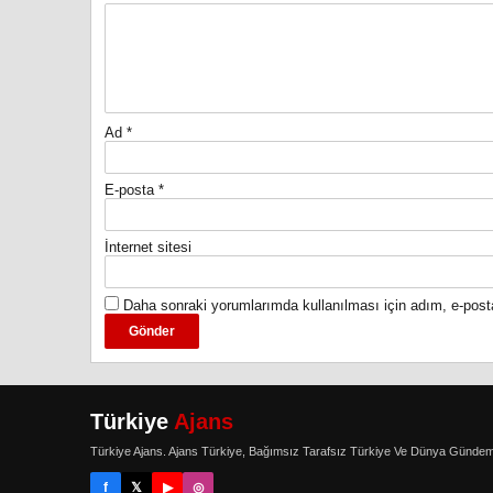
Ad
*
E-posta
*
İnternet sitesi
Daha sonraki yorumlarımda kullanılması için adım, e-post
Türkiye
Ajans
Türkiye Ajans. Ajans Türkiye, Bağımsız Tarafsız Türkiye Ve Dünya Gündem
f
𝕏
▶
◎