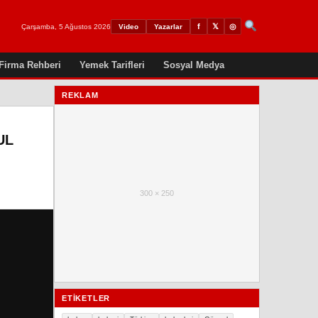
𝕏
◎
f
Çarşamba, 5 Ağustos 2026
Video
Yazarlar
Firma Rehberi
Yemek Tarifleri
Sosyal Medya
REKLAM
UL
300 × 250
ETIKETLER