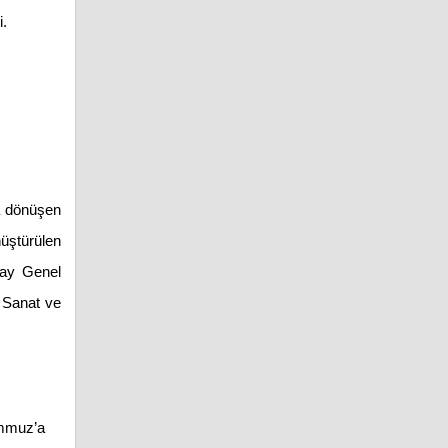
i.
na dönüşen
nüştürülen
lay Genel
, Sanat ve
Temmuz’a