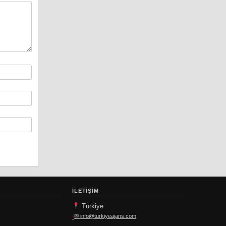
İLETIŞIM
Türkiye
✉
info@turkiyeajans.com