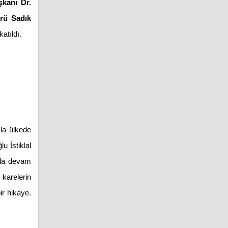
şkanı Dr.
rü Sadık
katıldı.
la ülkede
u İstiklal
rda devam
 karelerin
bir hikaye.