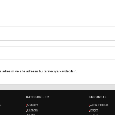
a adresim ve site adresim bu tarayıcıya kaydedilsin.
KATEGORILER
KURUMSAL
Gündem
Çerez Politikası
i
Ekonomi
iletişim