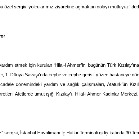
bu özel sergiyi yolcularımız ziyaretine açmaktan dolayı mutluyuz" ded
yor
yardım etmek için kurulan ‘Hilal-i Ahmer’in, bugünün Türk Kızılay’ı
mler, 1. Dünya Savaşı’nda cephe ve cephe gerisi, yüzen hastaneye dö
Mücadele dönemindeki yardım ve sağlık çalışmaları, Atatürk’ün Kızı
etleri, Afetlerde umut ışığı Kızılay’ı, Hilal-i Ahmer Kadınlar Merkezi
miz” sergisi, İstanbul Havalimanı İç Hatlar Terminali gidiş katında 30 