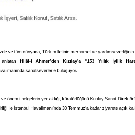
izde ve tüm dünyada, Türk milletinin merhamet ve yardımseverliğini
ni anlatan
Hilâl-i Ahmer’den Kızılay’a “153 Yıllık İyilik Har
Havalimanında sanatseverlerle buluşuyor.
n ve önemli belgelerin yer aldığı, küratörlüğünü Kızılay Sanat Direkt
ş birliği ile İstanbul Havalimanı’nda 30 Temmuz’a kadar ziyarete açık k