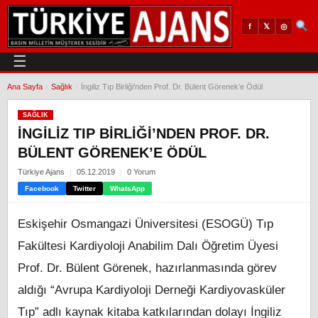
𝕏
◎
f
☰
Ana Sayfa
›
Sağlık
›
İngiliz Tıp Birliği’nden Prof. Dr. Bülent Görenek’e Ödül
SAĞLIK
İNGILIZ TIP BIRLIĞI’NDEN PROF. DR.
BÜLENT GÖRENEK’E ÖDÜL
Türkiye Ajans
05.12.2019
0 Yorum
Facebook
Twitter
WhatsApp
Eskişehir Osmangazi Üniversitesi (ESOGÜ) Tıp
Fakültesi Kardiyoloji Anabilim Dalı Öğretim Üyesi
Prof. Dr. Bülent Görenek, hazırlanmasında görev
aldığı “Avrupa Kardiyoloji Derneği Kardiyovasküler
Tıp” adlı kaynak kitaba katkılarından dolayı İngiliz