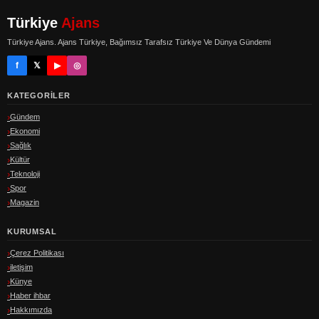
Türkiye
Ajans
Türkiye Ajans. Ajans Türkiye, Bağımsız Tarafsız Türkiye Ve Dünya Gündemi
f
𝕏
▶
◎
KATEGORILER
Gündem
Ekonomi
Sağlık
Kültür
Teknoloji
Spor
Magazin
KURUMSAL
Çerez Politikası
iletişim
Künye
Haber ihbar
Hakkımızda