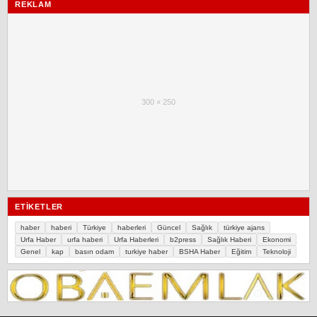
REKLAM
300 × 250
ETIKETLER
haber
haberi
Türkiye
haberleri
Güncel
Sağlık
türkiye ajans
Urfa Haber
urfa haberi
Urfa Haberleri
b2press
Sağlık Haberi
Ekonomi
Genel
kap
basın odam
turkiye haber
BSHA Haber
Eğitim
Teknoloji