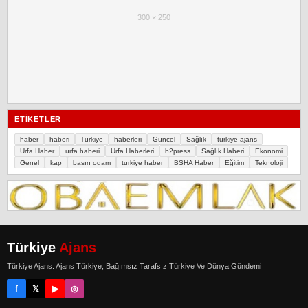
300 × 250
ETIKETLER
haber
haberi
Türkiye
haberleri
Güncel
Sağlık
türkiye ajans
Urfa Haber
urfa haberi
Urfa Haberleri
b2press
Sağlık Haberi
Ekonomi
Genel
kap
basın odam
turkiye haber
BSHA Haber
Eğitim
Teknoloji
Türkiye
Ajans
Türkiye Ajans. Ajans Türkiye, Bağımsız Tarafsız Türkiye Ve Dünya Gündemi
f
𝕏
▶
◎