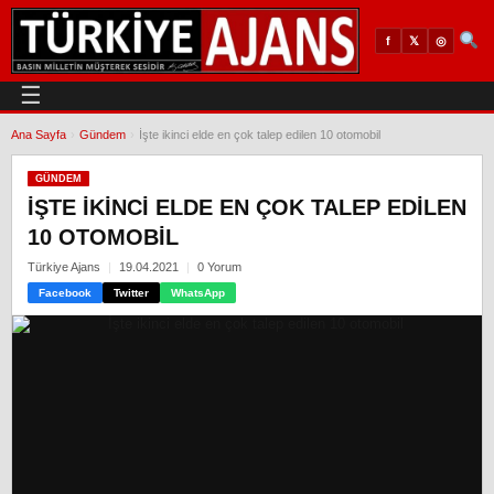
𝕏
◎
f
☰
Ana Sayfa
›
Gündem
›
İşte ikinci elde en çok talep edilen 10 otomobil
GÜNDEM
İŞTE IKINCI ELDE EN ÇOK TALEP EDILEN
10 OTOMOBIL
Türkiye Ajans
19.04.2021
0 Yorum
Facebook
Twitter
WhatsApp