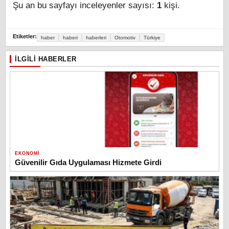
Şu an bu sayfayı inceleyenler sayısı:
1
kişi.
Etiketler:
haber
haberi
haberleri
Otomotiv
Türkiye
İLGILI HABERLER
EKONOMI
Güvenilir Gıda Uygulaması Hizmete Girdi