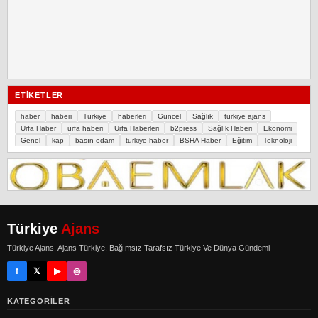
ETIKETLER
haber
haberi
Türkiye
haberleri
Güncel
Sağlık
türkiye ajans
Urfa Haber
urfa haberi
Urfa Haberleri
b2press
Sağlık Haberi
Ekonomi
Genel
kap
basın odam
turkiye haber
BSHA Haber
Eğitim
Teknoloji
Türkiye
Ajans
Türkiye Ajans. Ajans Türkiye, Bağımsız Tarafsız Türkiye Ve Dünya Gündemi
f
𝕏
▶
◎
KATEGORILER