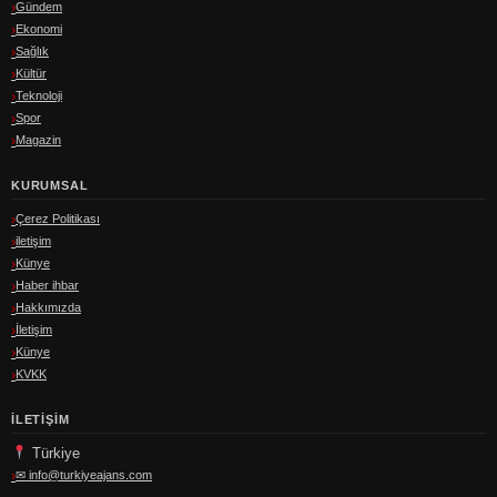
Gündem
Ekonomi
Sağlık
Kültür
Teknoloji
Spor
Magazin
KURUMSAL
Çerez Politikası
iletişim
Künye
Haber ihbar
Hakkımızda
İletişim
Künye
KVKK
İLETIŞIM
Türkiye
✉
info@turkiyeajans.com