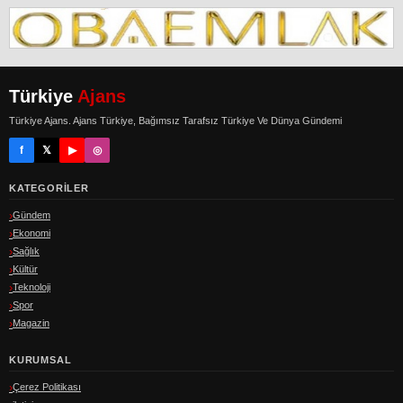
Türkiye
Ajans
Türkiye Ajans. Ajans Türkiye, Bağımsız Tarafsız Türkiye Ve Dünya Gündemi
f
𝕏
▶
◎
KATEGORILER
Gündem
Ekonomi
Sağlık
Kültür
Teknoloji
Spor
Magazin
KURUMSAL
Çerez Politikası