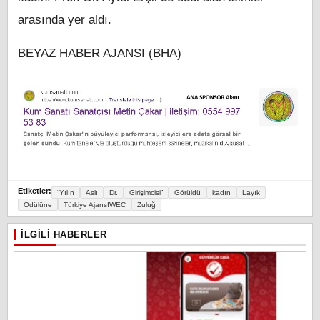
arasında yer aldı.
BEYAZ HABER AJANSI (BHA)
Etiketler:
“Yılın
Aslı
Dr.
Girişimcisi”
Görüldü
kadın
Layık
Ödülüne
Türkiye AjansIWEC
Zuluğ
İLGILI HABERLER