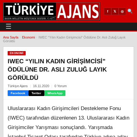
𝕏
◎
f
☰
Ana Sayfa
›
Ekonomi
›
IWEC “Yılın Kadın Girişimcisi” Ödülüne Dr. Aslı Zuluğ Layık
Görüldü
EKONOMI
IWEC “YILIN KADIN GIRIŞIMCISI”
ÖDÜLÜNE DR. ASLI ZULUĞ LAYIK
GÖRÜLDÜ
Türkiye Ajans
16.11.2020
0 Yorum
Facebook
Twitter
WhatsApp
Uluslararası Kadın Girişimcileri Destekleme Fonu
(IWEC) tarafından düzenlenen 13. Uluslararası Kadın
Girişimciler Yarışması sonuçlandı. Yarışmada
İstanbul Ticaret Odası tarafından Türkiye adına aday