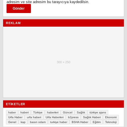
adresim ve site adresim bu tarayıcıya kaydedilsin.
REKLAM
300 × 250
ETIKETLER
haber
haberi
Türkiye
haberleri
Güncel
Sağlık
türkiye ajans
Urfa Haber
urfa haberi
Urfa Haberleri
b2press
Sağlık Haberi
Ekonomi
Genel
kap
basın odam
turkiye haber
BSHA Haber
Eğitim
Teknoloji