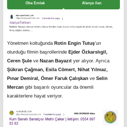
Oba Emlak
Alanya ilan
Yönetmen koltuğunda
Rotin Engin Tutuş
’un
oturduğu filmin başrollerinde
Ejder Özkarslıgil,
Ceren Şule
ve
Nazan Bayazıt
yer alıyor. Ayrıca
Şükran Çağman, Esila Cömert, Nihat Yılmaz,
Pınar Demiral, Ömer Faruk Çalışkan
ve
Selin
Mercan
gibi başarılı oyuncular da önemli
karakterlere hayat veriyor.