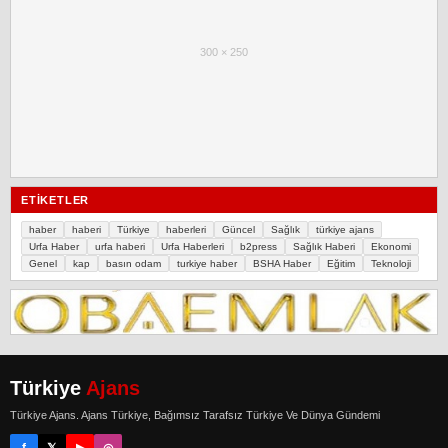
300 × 250
ETIKETLER
haber
haberi
Türkiye
haberleri
Güncel
Sağlık
türkiye ajans
Urfa Haber
urfa haberi
Urfa Haberleri
b2press
Sağlık Haberi
Ekonomi
Genel
kap
basın odam
turkiye haber
BSHA Haber
Eğitim
Teknoloji
Türkiye
Ajans
Türkiye Ajans. Ajans Türkiye, Bağımsız Tarafsız Türkiye Ve Dünya Gündemi
f
𝕏
▶
◎