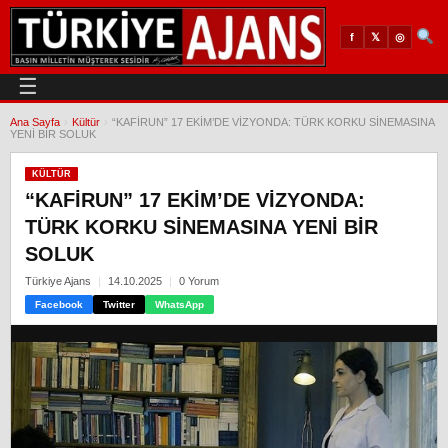
𝕏
◎
f
☰
Ana Sayfa
›
Kültür
›
“KAFİRUN” 17 EKİM’DE VİZYONDA: TÜRK KORKU SİNEMASINA
YENİ BİR SOLUK
KÜLTÜR
“KAFİRUN” 17 EKİM’DE VİZYONDA:
TÜRK KORKU SİNEMASINA YENİ BİR
SOLUK
Türkiye Ajans
14.10.2025
0 Yorum
Facebook
Twitter
WhatsApp